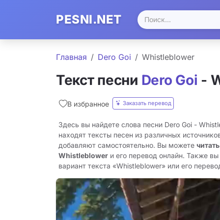
PESNI.NET
Главная
Dero Goi
Whistleblower
Текст песни
Dero Goi
- W
Заказать перевод
В избранное
Здесь вы найдете слова песни Dero Goi - Whist
находят тексты песен из различных источников
добавляют самостоятельно. Вы можете
читать
Whistleblower
и его перевод онлайн. Также вы
вариант текста «Whistleblower» или его перевод