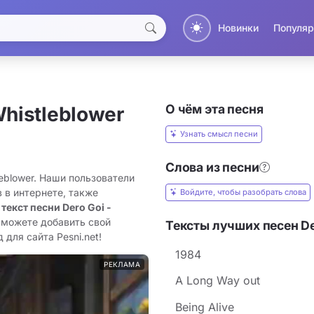
Новинки
Популяр
О чём эта песня
histleblower
Узнать смысл песни
Слова из песни
leblower. Наши пользователи
 в интернете, также
Войдите, чтобы разобрать слова
 текст песни Dero Goi -
 можете добавить свой
Тексты лучших песен De
 для сайта Pesni.net!
1984
РЕКЛАМА
A Long Way out
Being Alive