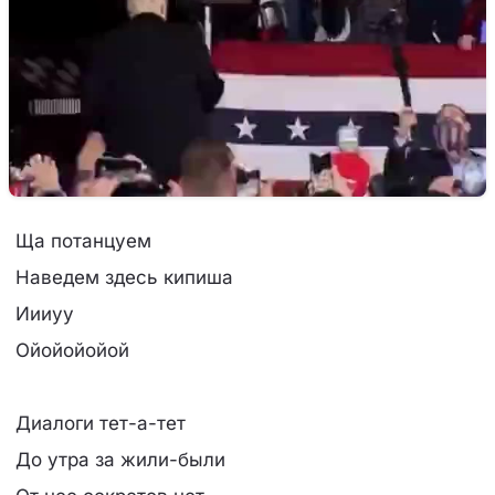
Ща потанцуем
Наведем здесь кипиша
Иииуу
Ойойойойой
Диалоги тет-а-тет
До утра за жили-были