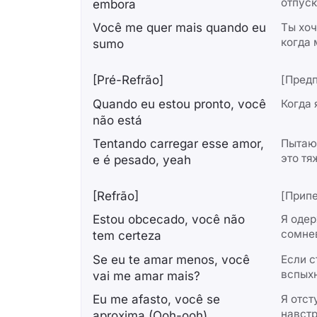
отпуск
embora
Você me quer mais quando eu
Ты хо
когда 
sumo
[Pré-Refrão]
[Пред
Quando eu estou pronto, você
Когда 
não está
Tentando carregar esse amor,
Пытаю
это тя
e é pesado, yeah
[Refrão]
[Припе
Estou obcecado, você não
Я оде
сомне
tem certeza
Se eu te amar menos, você
Если с
вспыхн
vai me amar mais?
Eu me afasto, você sе
Я отс
навстр
aproxima (Ooh-ooh)