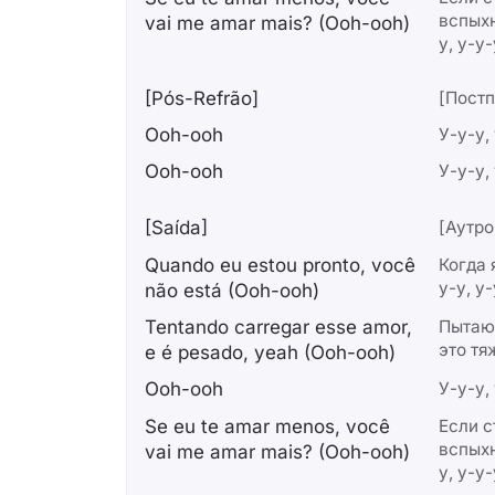
вспыхн
vai me amar mais? (Ooh-ooh)
у, у-у-
[Pós-Refrão]
[Постп
Ooh-ooh
У-у-у,
Ooh-ooh
У-у-у,
[Saída]
[Аутро
Quando eu estou pronto, você
Когда 
у-у, у-
não está (Ooh-ooh)
Tentando carregar esse amor,
Пытаю
это тя
e é pesado, yeah (Ooh-ooh)
Ooh-ooh
У-у-у,
Se eu te amar menos, você
Если с
вспыхн
vai me amar mais? (Ooh-ooh)
у, у-у-