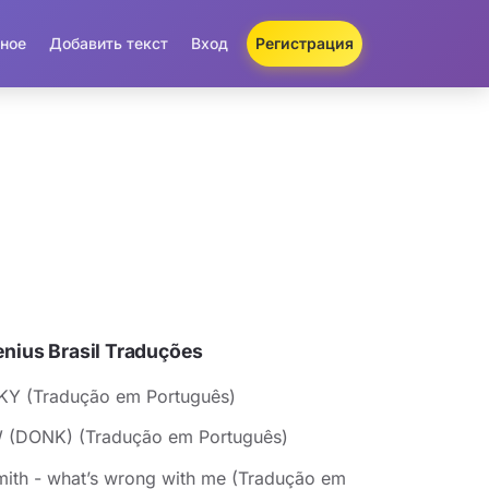
ное
Добавить текст
Вход
Регистрация
nius Brasil Traduções
Y (Tradução em Português)
(DONK) (Tradução em Português)
mith - what’s wrong with me (Tradução em