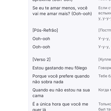
Se eu te amar mеnos, você
Если с
вспыхн
vai me amar mais? (Ooh-ooh)
у, у-у-
[Pós-Refrão]
[Постп
Ooh-ooh
У-у-у,
Ooh-ooh
У-у-у,
[Verso 2]
[Купле
Estou gastando meu fôlego
Говорю
Porque você prefere quando
Тебе б
não sobra nada
Quando eu não estou na sua
Когда 
cama
É a única hora que você me
Только
был т
quer lá