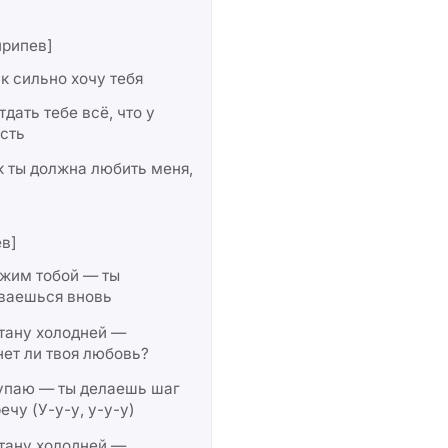
припев]
ак сильно хочу тебя
тдать тебе всё, что у
сть
к ты должна любить меня,
в]
ржим тобой — ты
ваешься вновь
тану холодней —
ет ли твоя любовь?
тупаю — ты делаешь шаг
ечу (У-у-у, у-у-у)
тану холодней —