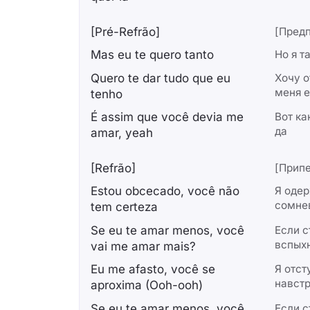
[Pré-Refrão]
[Пред
Mas eu te quero tanto
Но я т
Quero te dar tudo que eu
Хочу о
меня е
tenho
É assim que você devia me
Вот ка
да
amar, yeah
[Refrão]
[Припе
Estou obcecado, você não
Я оде
сомне
tem certeza
Se eu te amar menos, você
Если с
вспыхн
vai me amar mais?
Eu me afasto, você se
Я отс
навстр
aproxima (Ooh-ooh)
Se eu te amar menos, você
Если с