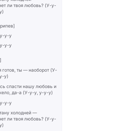
ет ли твоя любовь? (У-у-
у)
рипев]
 у-у-у
 у-у-у
]
я готов, ты — наоборот (У-
у-у)
сь спасти нашу любовь и
жело, да-а (У-у-у, у-у-у)
 у-у-у
тану холодней —
ет ли твоя любовь? (У-у-
у)