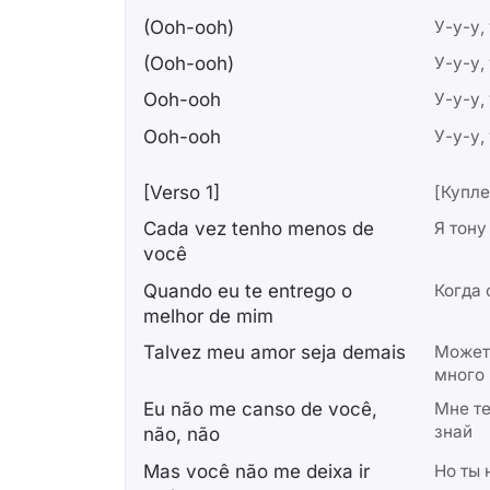
(Ooh-ooh)
У-у-у,
(Ooh-ooh)
У-у-у,
Ooh-ooh
У-у-у,
Ooh-ooh
У-у-у,
[Verso 1]
[Купле
Cada vez tenho menos de
Я тону
você
Quando eu te entrego o
Когда 
melhor de mim
Talvez meu amor seja demais
Может
много
Eu não me canso de você,
Мне те
знай
não, não
Mas você não me deixa ir
Но ты 