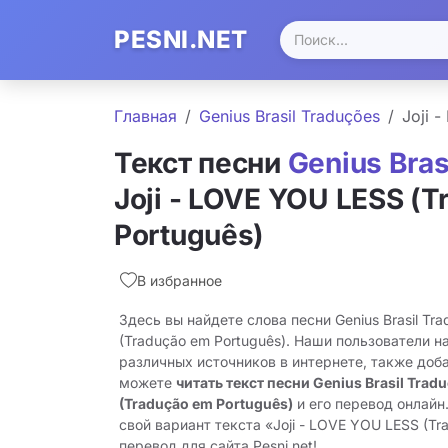
PESNI.NET
Главная
Genius Brasil Traduções
Joji 
Текст песни
Genius Bras
Joji - LOVE YOU LESS (
Português)
В избранное
Здесь вы найдете слова песни Genius Brasil Tra
(Tradução em Português). Наши пользователи н
различных источников в интернете, также доб
можете
читать текст песни Genius Brasil Tradu
(Tradução em Português)
и его перевод онлайн
свой вариант текста «Joji - LOVE YOU LESS (Tr
перевод для сайта Pesni.net!