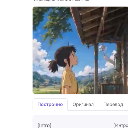
Построчно
Оригинал
Перевод
[Intro]
[Интро