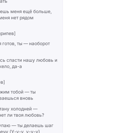
ать
чешь меня ещё больше,
меня нет рядом
припев]
я готов, ты — наоборот
сь спасти нашу любовь и
жело, да-а
в]
ржим тобой — ты
ваешься вновь
тану холодней —
ет ли твоя любовь?
тупаю — ты делаешь шаг
ечу (У-у-у, у-у-у)