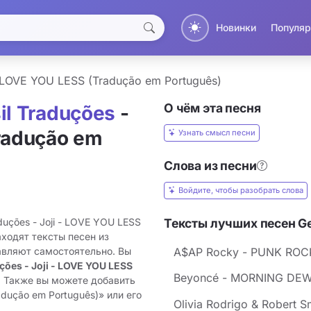
Новинки
Популяр
- LOVE YOU LESS (Tradução em Português)
О чём эта песня
il Traduções
-
Tradução em
Узнать смысл песни
Слова из песни
Войдите, чтобы разобрать слова
duções - Joji - LOVE YOU LESS
Тексты лучших песен Ge
аходят тексты песен из
A$AP Rocky - PUNK ROCK
авляют самостоятельно. Вы
ções - Joji - LOVE YOU LESS
Beyoncé - MORNING DEW 
. Также вы можете добавить
adução em Português)» или его
Olivia Rodrigo & Robert S