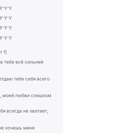
 у-у-у
 у-у-у
 у-у-у
 у-у-у
т 1]
 в тебе всё сильней
отдаю тебе себя всего
, моей любви слишком
бя всегда не хватает,
не хочешь меня