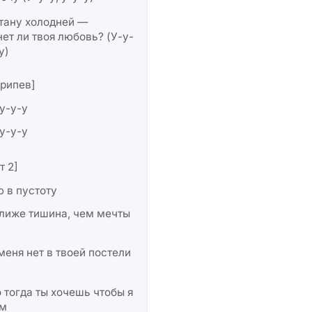
тану холодней —
ет ли твоя любовь? (У-у-
у)
рипев]
 у-у-у
 у-у-у
т 2]
 в пустоту
лиже тишина, чем мечты
меня нет в твоей постели
 тогда ты хочешь чтобы я
ам