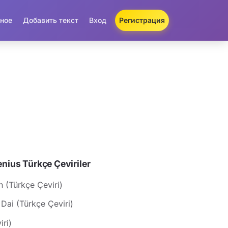
ное
Добавить текст
Вход
Регистрация
ius Türkçe Çeviriler
n (Türkçe Çeviri)
Dai (Türkçe Çeviri)
ri)