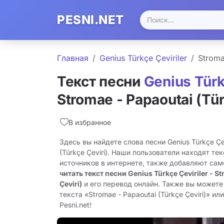
PESNI.NET
Главная
Genius Türkçe Çeviriler
Stroma
Текст песни
Genius Türk
Stromae - Papaoutai (Tür
В избранное
Здесь вы найдете слова песни Genius Türkçe Çevi
(Türkçe Çeviri). Наши пользователи находят те
источников в интернете, также добавляют сам
читать текст песни Genius Türkçe Çeviriler - S
Çeviri)
и его перевод онлайн. Также вы можете
текста «Stromae - Papaoutai (Türkçe Çeviri)» ил
Pesni.net!