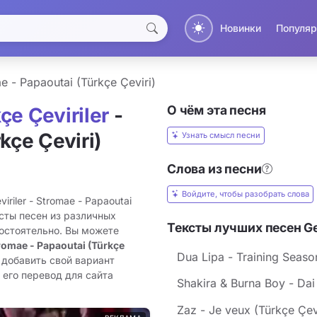
Новинки
Популяр
e - Papaoutai (Türkçe Çeviri)
О чём эта песня
çe Çeviriler
-
kçe Çeviri)
Узнать смысл песни
Слова из песни
Войдите, чтобы разобрать слова
riler - Stromae - Papaoutai
ксты песен из различных
Тексты лучших песен Gen
остоятельно. Вы можете
tromae - Papaoutai (Türkçe
Dua Lipa - Training Seaso
 добавить свой вариант
и его перевод для сайта
Shakira & Burna Boy - Dai 
Zaz - Je veux (Türkçe Çevi