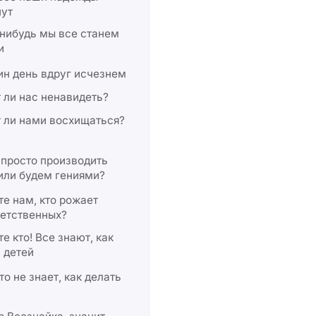
нут
нибудь мы все станем
и
ин день вдруг исчезнем
 ли нас ненавидеть?
 ли нами восхищаться?
просто производить
или будем гениями?
е нам, кто рожает
ветственных?
е кто! Все знают, как
 детей
то не знает, как делать