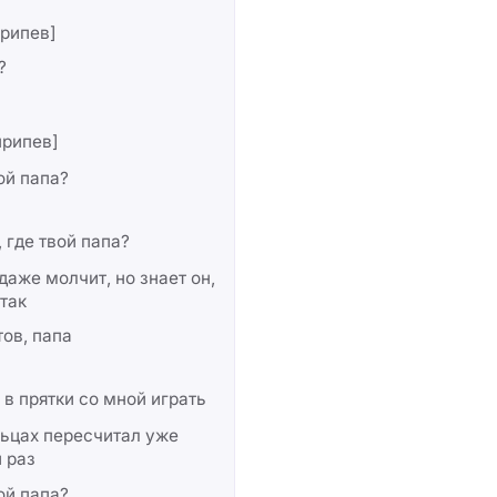
рипев]
?
припев]
ой папа?
 где твой папа?
даже молчит, но знает он,
 так
тов, папа
 в прятки со мной играть
ьцах пересчитал уже
 раз
ой папа?