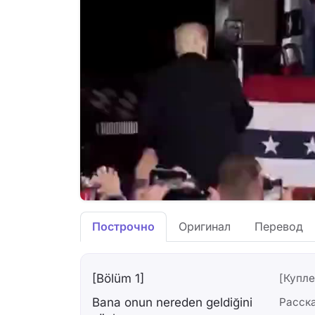
Построчно
Оригинал
Перевод
[Bölüm 1]
[Купле
Bana onun nereden geldiğini
Расска