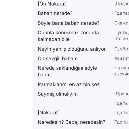
[Ön Nakarat]
[Пред
Baban nerede?
Где тв
Söyle bana baban nerede?
Скажи,
Onunla konuşmak zorunda
Пусть 
что не
kalmadan bile
Neyin yanlış olduğunu anlıyor
О, чёр
Oh sevgili babam
Хватит
Nerede saklandığını söyle
На пал
тысячи
bana
Parmaklarımı en az bin kez
Saymış olmalıyım
[Припе
Где ты
[Nakarat]
Где ты
Neredesin? Baba, neredesin?
Где ты