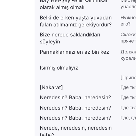
Bay Her-Şeyi-Bilir kalıtımsal
Мистер
унасле
olarak almış olmalı
Belki de erken yaşta yuvadan
Нужно 
его?
falan atılmamız gerekiyordur?
Bize nerede saklandıkları
Скажит
прячет
söyleyin
Parmaklarımızı en az bin kez
Должно
кусали
Isırmış olmalıyız
[Припе
[Nakarat]
Где ты
Neredesin? Baba, neredesin?
Где ты
Neredesin? Baba, neredesin?
Где ты
Neredesin? Baba, neredesin?
Где, гд
Nerede, neredesin, neredesin
baba?