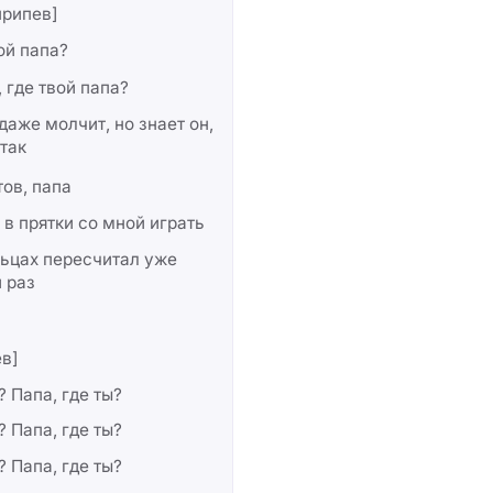
припев]
ой папа?
 где твой папа?
даже молчит, но знает он,
 так
тов, папа
 в прятки со мной играть
ьцах пересчитал уже
 раз
в]
? Папа, где ты?
? Папа, где ты?
? Папа, где ты?