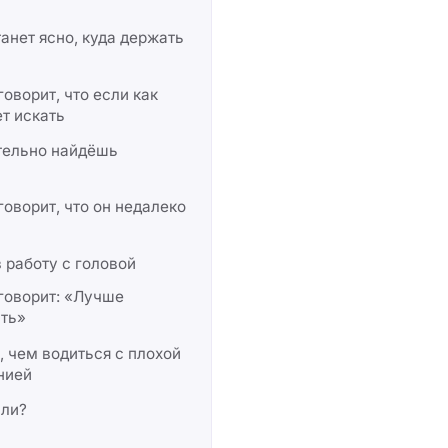
анет ясно, куда держать
оворит, что если как
т искать
тельно найдёшь
оворит, что он недалеко
 работу с головой
говорит: «Лучше
ать»
 чем водиться с плохой
нией
 ли?