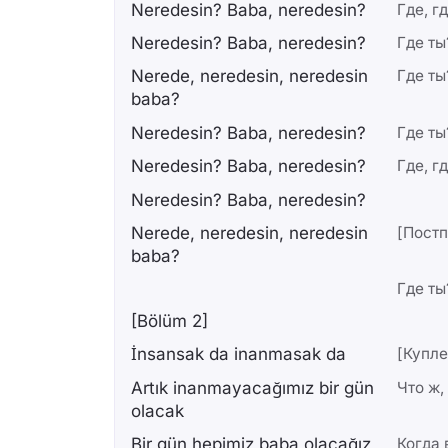
Nеredesin? Baba, nerеdesin?
Где, гд
Neredesin? Baba, neredesin?
Где ты
Nerede, neredesin, neredesin
Где ты
baba?
Neredesin? Baba, neredesin?
Где ты
Neredesin? Baba, neredesin?
Где, гд
Neredesin? Baba, neredesin?
Nerede, neredesin, neredesin
[Постп
baba?
Где ты
[Bölüm 2]
İnsansak da inanmasak da
[Купле
Artık inanmayacağımız bir gün
Что ж,
olacak
Bir gün hepimiz baba olacağız
Когда