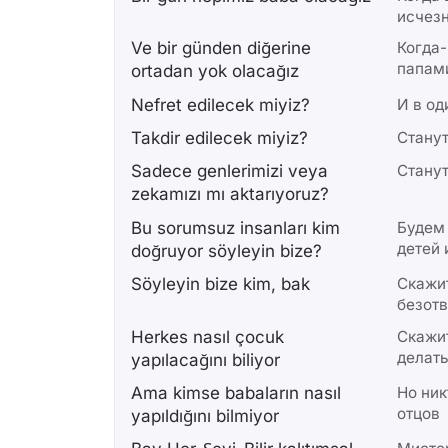
исчез
Ve bir günden diğerine
Когда-
папам
ortadan yok olacağız
Nefret edilecek miyiz?
И в од
Takdir edilecek miyiz?
Станут
Sadece genlerimizi veya
Станут
zekamızı mı aktarıyoruz?
Bu sorumsuz insanları kim
Будем 
детей 
doğruyor söyleyin bize?
Söyleyin bize kim, bak
Скажит
безот
Herkes nasıl çocuk
Скажит
делать
yapılacağını biliyor
Ama kimse babaların nasıl
Но ник
отцов
yapıldığını bilmiyor