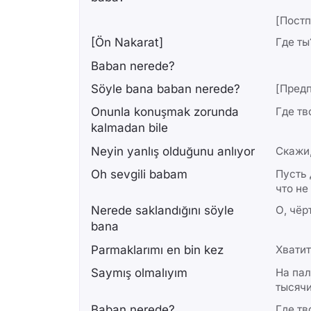
[Постп
[Ön Nakarat]
Где ты
Baban nerede?
Söyle bana baban nerede?
[Пред
Onunla konuşmak zorunda
Где тв
kalmadan bile
Neyin yanlış olduğunu anlıyor
Скажи,
Oh sevgili babam
Пусть 
что не
Nerede saklandığını söyle
О, чёр
bana
Parmaklarımı en bin kez
Хватит
Saymış olmalıyım
На пал
тысячи
Baban nerede?
Где тв