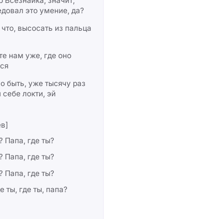
 Всезнайка, значит,
довал это умение, да?
что, высосать из пальца
е нам уже, где оно
ся
 быть, уже тысячу раз
 себе локти, эй
в]
? Папа, где ты?
? Папа, где ты?
? Папа, где ты?
е ты, где ты, папа?