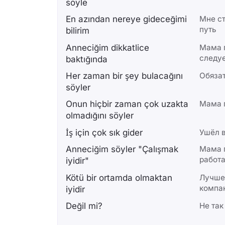
söyle
En azından nereye gideceğimi
Мне ст
путь
bilirim
Anneciğim dikkatlice
Мама г
следуе
baktığında
Her zaman bir şey bulacağını
Обяза
söyler
Onun hiçbir zaman çok uzakta
Мама г
olmadığını söyler
İş için çok sık gider
Ушёл в
Anneciğim söyler "Çalışmak
Мама 
работ
iyidir"
Kötü bir ortamda olmaktan
Лучше,
компа
iyidir
Değil mi?
Не так