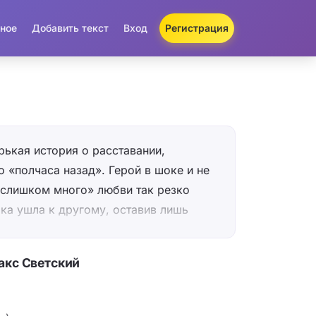
ное
Добавить текст
Вход
Регистрация
рькая история о расставании,
 «полчаса назад». Герой в шоке и не
«слишком много» любви так резко
а ушла к другому, оставив лишь
вкусе. Ключевой образ — мята, запах
назад он был интимным и «её», а
акс Светский
будет принадлежать другому, и от
о». Контраст между мигом близости и
м создаёт ощущение режущей