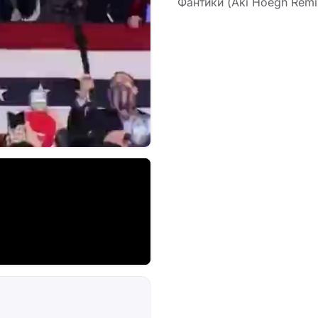
Фантики (Aki Hoegh Remi
внезапности, а рефрен 
пронзительный приём,
собственнической поте