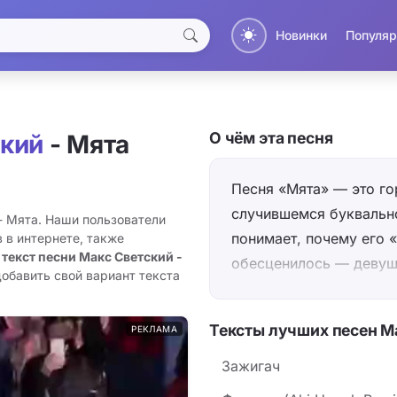
Новинки
Популяр
О чём эта песня
ский
- Мята
Песня «Мята» — это го
случившемся буквально
- Мята. Наши пользователи
понимает, почему его 
 в интернете, также
 текст песни Макс Светский -
обесценилось — девушк
добавить свой вариант текста
воспоминание о своём 
её губ: всего полчаса 
Тексты лучших песен М
РЕКЛАМА
теперь этот же аромат 
этого «офигенно больн
Зажигач
нынешним одиночество