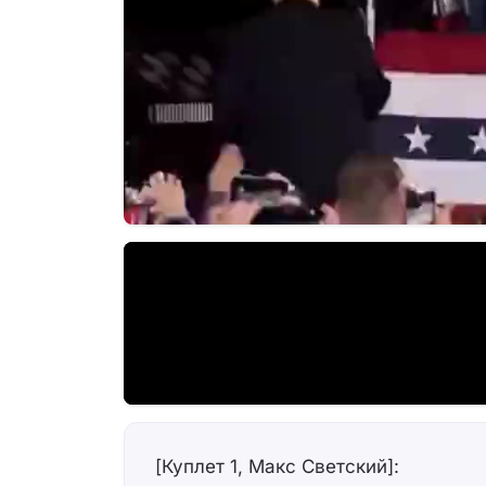
[Куплет 1, Макс Светский]: