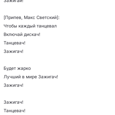
Зажигай!
[Припев, Макс Светский]:
Чтобы каждый танцевал
Включай дискач!
Танцевач!
Зажигач!
Будет жарко
Лучший в мире Зажигач!
Зажигач!
Зажигач!
Танцевач!