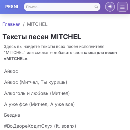
PESNI
Главная
MITCHEL
Тексты песен MITCHEL
Здесь вы найдете тексты всех песен исполнителя
"MITCHEL" или сможете добавить свои
слова для песен
«MITCHEL»
.
Айкос
Айкос (Митчел, Ты куришь)
Алкоголь и любовь (Митчел)
А уже фсе (Митчел, А уже все)
Бездна
#ВоДвореХодитСлух (ft. soahx)