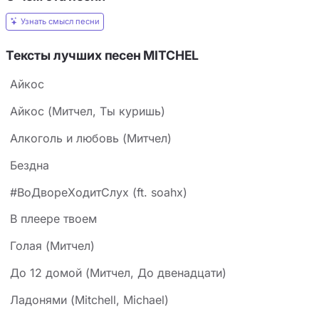
Узнать смысл песни
Тексты лучших песен MITCHEL
Айкос
Айкос (Митчел, Ты куришь)
Алкоголь и любовь (Митчел)
Бездна
#ВоДвореХодитСлух (ft. soahx)
В плеере твоем
Голая (Митчел)
До 12 домой (Митчел, До двенадцати)
Ладонями (Mitchell, Michael)