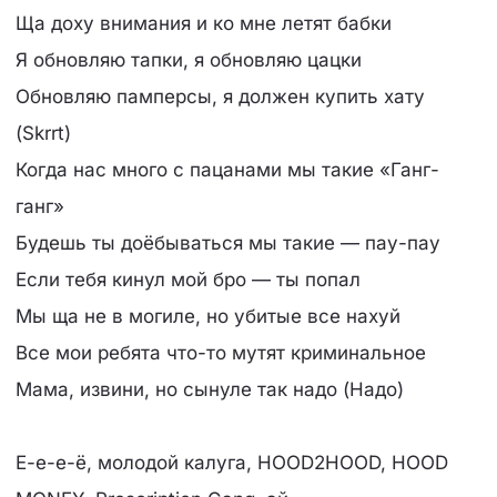
Ща доху внимания и ко мне летят бабки
Я обновляю тапки, я обновляю цацки
Обновляю памперсы, я должен купить хату
(Skrrt)
Когда нас много с пацанами мы такие «Ганг-
ганг»
Будешь ты доёбываться мы такие — пау-пау
Если тебя кинул мой бро — ты попал
Мы ща не в могиле, но убитые все нахуй
Все мои ребята что-то мутят криминальное
Мама, извини, но сынуле так надо (Надо)
Е-е-е-ё, молодой калуга, HOOD2HOOD, HOOD