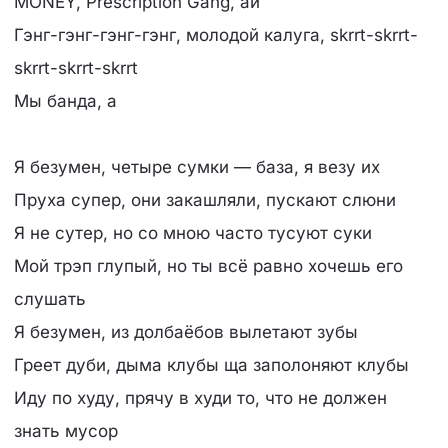
MONEY, Prescription Gang, ай
Гэнг-гэнг-гэнг-гэнг, молодой калуга, skrrt-skrrt-
skrrt-skrrt-skrrt
Мы банда, а
Я безумен, четыре сумки — база, я везу их
Пруха супер, они закашляли, пускают слюни
Я не сутер, но со мною часто тусуют суки
Мой трэп глупый, но ты всё равно хочешь его
слушать
Я безумен, из долбаёбов вылетают зубы
Греет дуби, дыма клубы ща заполоняют клубы
Иду по худу, прячу в худи то, что не должен
знать мусор