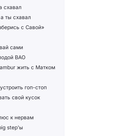
а схавал
 а ты схавал
зберись с Савой»
авай сами
олодой ВАО
Tambur жить с Матком
устроить гоп-стоп
вать свой кусок
плюс к нервам
ig step'ы