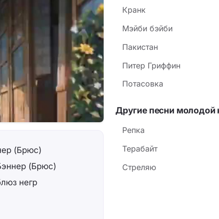
Кранк
Мэйби бэйби
Пакистан
Питер Гриффин
Потасовка
Другие песни молодой 
Репка
Терабайт
нер (Брюс)
Бэннер (Брюс)
Стреляю
блюз негр