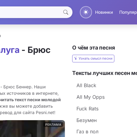
Новинки
Популяр
р
О чём эта песня
луга
- Брюс
Узнать смысл песни
Тексты лучших песен м
All Black
 - Брюс Беннер. Наши
ых источников в интернете,
All My Opps
читать текст песни молодой
акже вы можете добавить
Fuck Rats
евод для сайта Pesni.net!
Безумен
РЕКЛАМА
Газ в пол