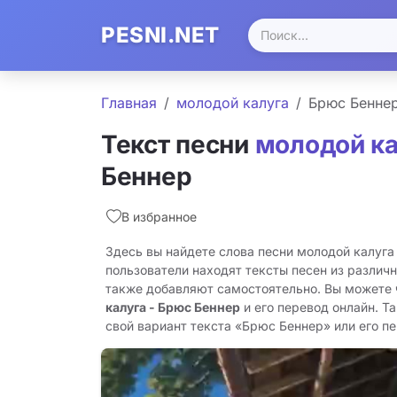
PESNI.NET
Главная
молодой калуга
Брюс Бенне
Текст песни
молодой ка
Беннер
В избранное
Здесь вы найдете слова песни молодой калуга
пользователи находят тексты песен из различн
также добавляют самостоятельно. Вы можете
калуга - Брюс Беннер
и его перевод онлайн. Т
свой вариант текста «Брюс Беннер» или его пер