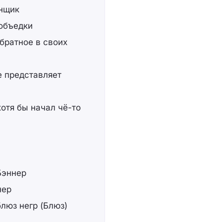
анщик
 объедки
обратное в своих
е представляет
хотя бы начал чё-то
Бэннер
нер
блюз негр (Блюз)