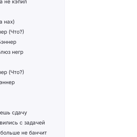
а не кэпил
а нах)
ер (Что?)
Бэннер
блюз негр
ер (Что?)
Бэннер
аешь сдачу
авились с задачей
о больше не банчит