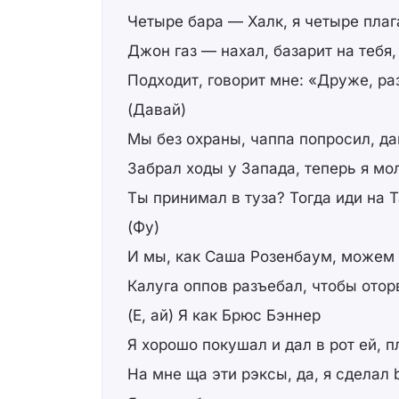
Четыре бара — Халк, я четыре плаг
Джон газ — нахал, базарит на тебя,
Подходит, говорит мне: «Друже, ра
(Давай)
Мы без охраны, чаппа попросил, д
Забрал ходы у Запада, теперь я м
Ты принимал в туза? Тогда иди на 
(Фу)
И мы, как Саша Розенбаум, можем 
Калуга оппов разъебал, чтобы отор
(Е, ай) Я как Брюс Бэннер
Я хорошо покушал и дал в рот ей, 
На мне ща эти рэксы, да, я сделал b