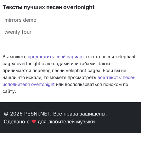
становится мрачное признание в бесцельности.
Тексты лучших песен overtonight
Ключевой приём — контраст между внешней
mirrors demo
агрессией и внутренней болью: он грозится прийти с
ножом, но тут же говорит, что «внутри ранен», а
twenty four
суицидальные мысли подаёт почти буднично. В
итоге слоновья клетка становится метафорой
Вы можете
предложить свой вариант
текста песни «elephant
запертости в собственном невезении и
cage» overtonight с аккордами или табами. Также
бессмысленном спектакле жизни.
принимается перевод песни «elephant cage». Если вы не
нашли что искали, то можете просмотреть
все тексты песен
исполнителя overtonight
или воспользоваться поиском по
сайту.
© 2026 PESNI.NET. Все права защищены.
Сделано с
❤
для любителей музыки