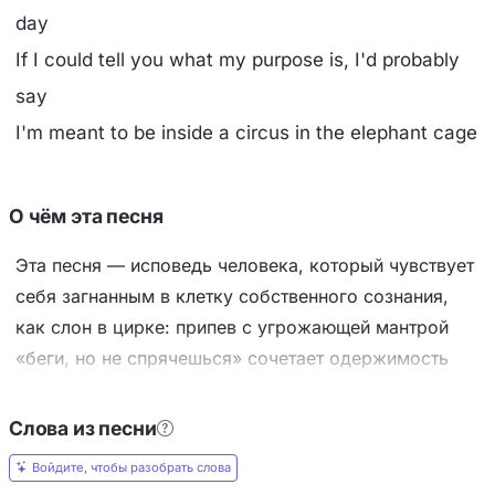
day
If I could tell you what my purpose is, I'd probably
say
I'm meant to be inside a circus in the elephant cage
О чём эта песня
Эта песня — исповедь человека, который чувствует
себя загнанным в клетку собственного сознания,
как слон в цирке: припев с угрожающей мантрой
«беги, но не спрячешься» сочетает одержимость
другим человеком с полной потерей самооценки.
Герой признаётся, что потерял работу из-за лени,
Слова из песни
ощущает себя посредственным (но его спасает
Войдите, чтобы разобрать слова
высокий рост), и его «рождественским подарком»