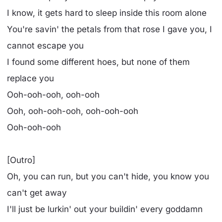
I know, it gets hard to sleep inside this room alone
You're savin' the petals from that rose I gave you, I
cannot escape you
I found some different hoes, but none of them
replace you
Ooh-ooh-ooh, ooh-ooh
Ooh, ooh-ooh-ooh, ooh-ooh-ooh
Ooh-ooh-ooh
[Outro]
Oh, you can run, but you can't hide, you know you
can't get away
I'll just be lurkin' out your buildin' every goddamn