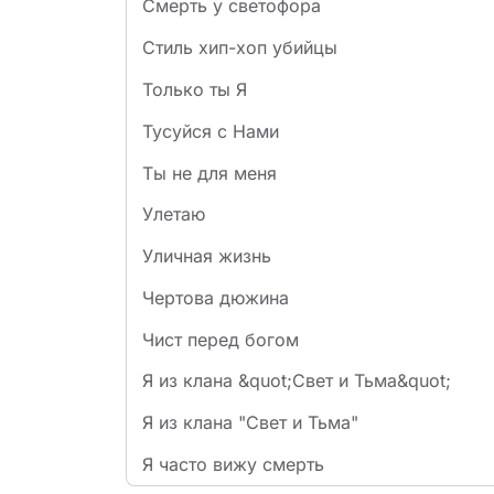
Смерть у светофора
Стиль хип-хоп убийцы
Только ты Я
Тусуйся с Нами
Ты не для меня
Улетаю
Уличная жизнь
Чертова дюжина
Чист перед богом
Я из клана &quot;Свет и Тьма&quot;
Я из клана "Свет и Тьма"
Я часто вижу смерть