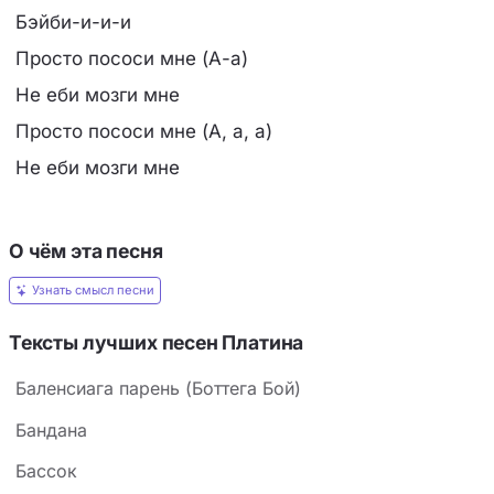
Бэйби-и-и-и
Просто пососи мне (А-а)
Не еби мозги мне
Просто пососи мне (А, а, а)
Не еби мозги мне
О чём эта песня
Узнать смысл песни
Тексты лучших песен Платина
Баленсиага парень (Боттега Бой)
Бандана
Бассок