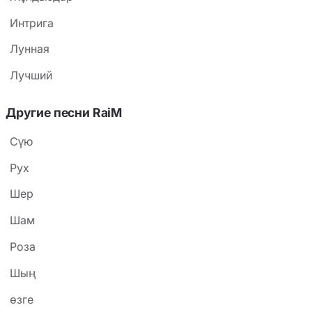
зрелости.
Интрига
Лунная
Лучший
Другие песни RaiM
Сүю
Рух
Шер
Шам
Роза
Шың
өзге