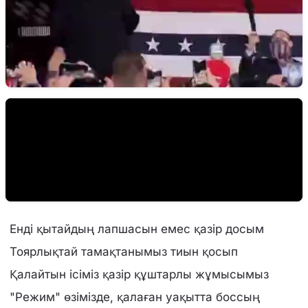
Енді қытайдың лапшасын емес қазір досым
Тоярлықтай тамақтанымыз тиын қосып
Қалайтын ісіміз қазір құштарлы жұмысымыз
"Режим" өзімізде, қалаған уақытта боссың