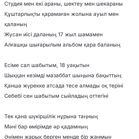
Студия мен екі араны, шектеу мен шекараны
Құштарлықты қарамаған жолына ауыл мен
қаланың
Жусан иісі даланың 17 жыл шамамен
Алғашқы шығарылым альбом қара баланың
Есіме сал шабытым, 18 уақытын
Шыққан кезімді мазаббат шыңына бақыттың
Қанша жүрекке атсада тесе алмады оқ теріні
Себебі сен шабытым сыйладың оттегіні
Тек қана шүкіршілік нұрына таңның
Мәні бар өмірімде әр қадамның
Әнімен жарық берген менде бір жанмын