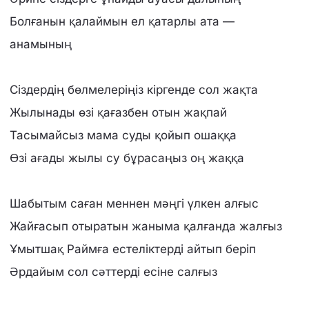
Болғанын қалаймын ел қатарлы ата —
анамының
Сіздердің бөлмелеріңіз кіргенде сол жақта
Жылынады өзі қағазбен отын жақпай
Тасымайсыз мама суды қойып ошаққа
Өзі ағады жылы су бұрасаңыз оң жаққа
Шабытым саған меннен мәңгі үлкен алғыс
Жайғасып отыратын жаныма қалғанда жалғыз
Ұмытшақ Раймға естеліктерді айтып беріп
Әрдайым сол сәттерді есіне салғыз