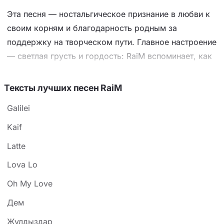
Эта песня — ностальгическое признание в любви к
своим корням и благодарность родным за
поддержку на творческом пути. Главное настроение
— светлая грусть и гордость: RaiM вспоминает, как
они с друзьями начинали с нуля («тиын қосып»
собирали еду), как шли к успеху, и признаётся, что
Тексты лучших песен RaiM
высота — это не слава, а близкие люди. Ключевые
Galilei
образы — мама, для которой он хочет сделать
жизнь удобной, родной дом с тёплыми стенами и
Kaif
степь с запахом полыни (жусан иісі даланың) —
Latte
становятся метафорой опоры. Приём
Lova Lo
противопоставления («кейде аспан, кейде жер») и
финальная строка о том, как, перебирая
Oh My Love
воспоминания, он разгоняет тоску («шер»), делают
Дем
трек искренним исповедальным манифестом
Жұлдыздар