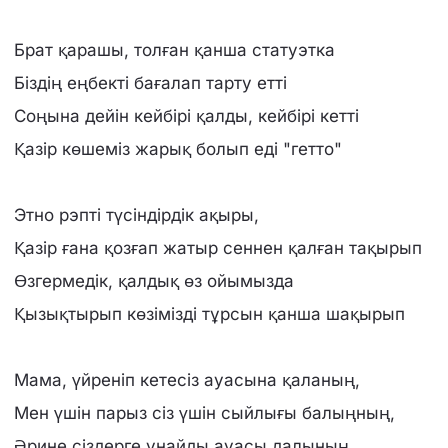
Брат қарашы, толған қанша статуэтка
Біздің еңбекті бағалап тарту етті
Соңына дейін кейбірі қалды, кейбірі кетті
Қазір көшеміз жарық болып еді "гетто"
Этно рэпті түсіндірдік ақыры,
Қазір ғана қозғап жатыр сеннен қалған тақырып
Өзгермедік, қалдық өз ойымызда
Қызықтырып көзімізді тұрсын қанша шақырып
Мама, үйреніп кетесіз ауасына қаланың,
Мен үшін парыз сіз үшін сыйлығы балыңның,
Әрине сіздерге ұнайды ауасы далының