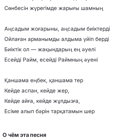
Сөнбесін жүрегімде жарығы шамның
Аңсадым жоғарыны, аңсадым биіктерді
Ойлаған арманымды алдыма үйіп берді
Биіктік ол — жақындарың ең әуелі
Есейді Райм, есейді Раймның әуені
Қаншама еңбек, қаншама тер
Кейде аспан, кейде жер,
Кейде айға, кейде жұлдызға,
Есіме алып бәрін тарқатамын шер
О чём эта песня