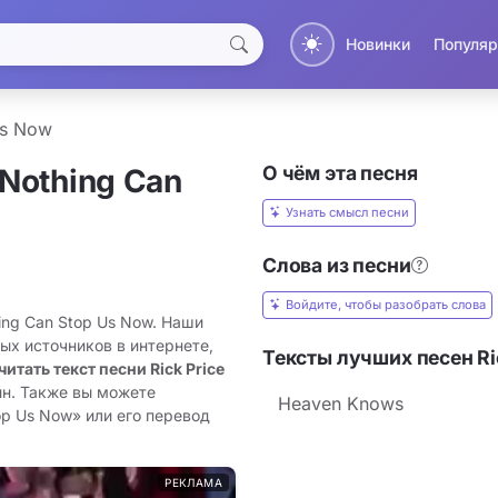
Новинки
Популяр
Us Now
О чём эта песня
 Nothing Can
Узнать смысл песни
Слова из песни
Войдите, чтобы разобрать слова
hing Can Stop Us Now. Наши
ых источников в интернете,
Тексты лучших песен Ric
читать текст песни Rick Price
йн. Также вы можете
Heaven Knows
op Us Now» или его перевод
РЕКЛАМА