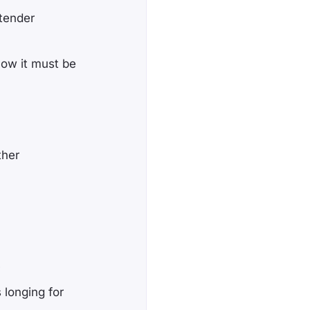
 tender
how it must be
ther
 longing for