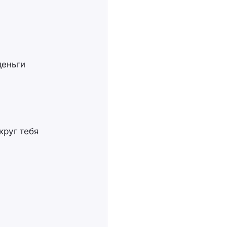
деньги
руг тебя