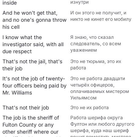
изнутри
inside
And he won't get that,
И он этого не получит, и
никто не кинет его мобилу
and no one's gonna throw
his cell
I know what the
Я знаю, что сказал
следователь, со всем
investigator said, with all
уважением
due respect
That's not the jail, that's
Это не тюрьма, это их
работа
their job
It's not the job of twenty-
Это не работа двадцати
четырёх офицеров,
four officers being paid by
оплачиваемых мистером
Mr. Williams
Уильямсом
That's not their job
Это не их работа
The job is the sheriff of
Работа шерифа округа
Фултон или любого другого
Fulton County or any
шерифа, куда наш шериф
other sheriff where our
решит поместить мистера