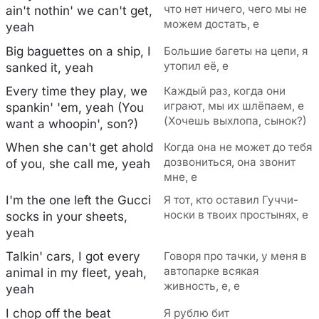
что нет ничего, чего мы не
ain't nothin' we can't get,
можем достать, е
yeah
Big baguettes on a ship, I
Большие багеты на цепи, я
утопил её, е
sanked it, yeah
Every time they play, we
Каждый раз, когда они
играют, мы их шлёпаем, е
spankin' 'em, yeah (You
(Хочешь выхлопа, сынок?)
want a whoopin', son?)
When she can't get ahold
Когда она не может до тебя
дозвониться, она звонит
of you, she call me, yeah
мне, е
I'm the one left the Gucci
Я тот, кто оставил Гуччи-
носки в твоих простынях, е
socks in your sheets,
yeah
Talkin' cars, I got every
Говоря про тачки, у меня в
автопарке всякая
animal in my fleet, yeah,
живность, е, е
yeah
I chop off the beat
Я рублю бит