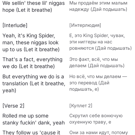
We sellin' these lil' niggas
Мы продаём этим малым
надежду (Дай подышать)
hope (Let it breathe)
[Interlude]
[Интерлюдия]
Yeah, it's King Spider,
Е, это King Spider, чувак,
эти ниггеры на нас
man, these niggas look
ровняются (Дай подышать)
up to us (Let it breathe)
That's a fact, everything
Это факт, всё, что мы
делаем (Дай подышать)
we do (Let it breathe)
But everything we do is a
Но всё, что мы делаем —
это перевод (Дай
translation (Let it breathe,
подышать, е)
yeah)
[Verse 2]
[Куплет 2]
Rolled me up some
Скрутил себе вонючую
охуенную траву, е
stanky fuckin' dank, yeah
They follow us 'cause it
Они за нами идут, потому