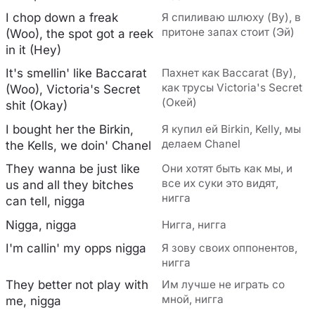
I chop down a freak
Я спиливаю шлюху (Ву), в
притоне запах стоит (Эй)
(Woo), the spot got a reek
in it (Hey)
It's smellin' like Baccarat
Пахнет как Baccarat (Ву),
как трусы Victoria's Secret
(Woo), Victoria's Secret
(Окей)
shit (Okay)
I bought her the Birkin,
Я купил ей Birkin, Kelly, мы
делаем Chanel
the Kells, we doin' Chanel
They wanna be just like
Они хотят быть как мы, и
все их суки это видят,
us and all they bitches
нигга
can tell, nigga
Nigga, nigga
Нигга, нигга
I'm callin' my opps nigga
Я зову своих оппонентов,
нигга
They better not play with
Им лучше не играть со
мной, нигга
me, nigga