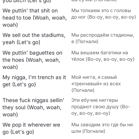
you bitch (Let's go)
We puttin' that shit on
Мы толкаем это с головы
до ног (Во-оу, во-оу, во-оу)
head to toe (Woah, woah,
woah)
We sell out the stadiums,
Мы распродаём стадионы,
е (Погнали)
yeah (Let's go)
We puttin' baguettes on
Мы вешаем багетики на
тёлок (Во-оу, во-оу, во-оу)
the hoes (Woah, woah,
woah)
My nigga, I'm trench as it
Мой нигга, я самый
«тренчевый» из всех
get (Let's go)
(Погнали)
These fuck niggas sellin'
Эти ебучие ниггеры
продают свою душу (Во-
they soul (Woah, woah,
оу, во-оу, во-оу)
woah)
We pop it wherever we
Мы заводим это где бы ни
шли (Погнали)
go (Let's go)