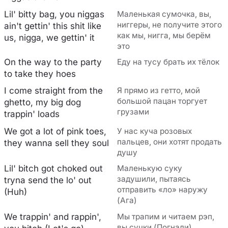
Lil' bitty bag, you niggas
Маленькая сумочка, вы,
ниггеры, не получите этого
ain't gettin' this shit like
как мы, нигга, мы берём
us, nigga, we gettin' it
это
On the way to the party
Еду на тусу брать их тёлок
to take they hoes
I come straight from the
Я прямо из гетто, мой
большой пацан торгует
ghetto, my big dog
грузами
trappin' loads
We got a lot of pink toes,
У нас куча розовых
пальцев, они хотят продать
they wanna sell they soul
душу
Lil' bitch got choked out
Маленькую суку
задушили, пытаясь
tryna send the lo' out
отправить «ло» наружу
(Huh)
(Ага)
We trappin' and rappin',
Мы трапим и читаем рэп,
вы сучки (Погнали)