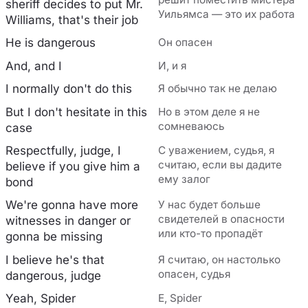
sheriff decides to put Mr.
Уильямса — это их работа
Williams, that's their job
He is dangerous
Он опасен
And, and I
И, и я
I normally don't do this
Я обычно так не делаю
But I don't hesitate in this
Но в этом деле я не
сомневаюсь
case
Respectfully, judge, I
С уважением, судья, я
считаю, если вы дадите
believe if you give him a
ему залог
bond
We're gonna have more
У нас будет больше
свидетелей в опасности
witnesses in danger or
или кто-то пропадёт
gonna be missing
I believe he's that
Я считаю, он настолько
опасен, судья
dangerous, judge
Yeah, Spider
Е, Spider