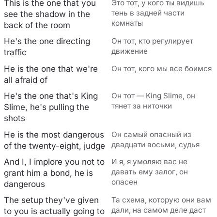
This is the one that you
Это тот, у кого ты видишь
тень в задней части
see the shadow in the
комнаты
back of the room
He's the one directing
Он тот, кто регулирует
движение
traffic
He is the one that we're
Он тот, кого мы все боимся
all afraid of
He's the one that's King
Он тот — King Slime, он
тянет за ниточки
Slime, he's pulling the
shots
He is the most dangerous
Он самый опасный из
двадцати восьми, судья
of the twenty-eight, judge
And I, I implore you not to
И я, я умоляю вас не
давать ему залог, он
grant him a bond, he is
опасен
dangerous
The setup they've given
Та схема, которую они вам
дали, на самом деле даст
to you is actually going to