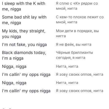
I sleep with the K with
Я сплю с «К» рядом со
мной, нигга
me, nigga
Some bad shit lay with
С кем-то плохое лежит со
мной, нигга
me, nigga
My kids, they straight,
Мои дети в порядке, вы
нигга
you nigga
I'm not fake, you nigga
Я не фейк, вы нигга
Black diamonds today,
Чёрные бриллианты
сегодня, я нигга
I'm a nigga
Nigga, nigga
Нигга, нигга
I'm callin' my opps nigga
Я зову своих оппов, нигга
Nigga, nigga
Нигга, нигга
I'm callin' my opps nigga
Я зову своих оппов, нигга