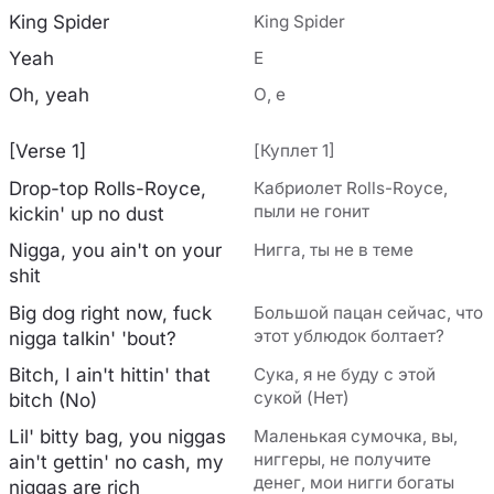
King Spider
King Spider
Yeah
Е
Oh, yeah
О, е
[Verse 1]
[Куплет 1]
Drop-top Rolls-Royce,
Кабриолет Rolls-Royce,
пыли не гонит
kickin' up no dust
Nigga, you ain't on your
Нигга, ты не в теме
shit
Big dog right now, fuck
Большой пацан сейчас, что
этот ублюдок болтает?
nigga talkin' 'bout?
Bitch, I ain't hittin' that
Сука, я не буду с этой
сукой (Нет)
bitch (No)
Lil' bitty bag, you niggas
Маленькая сумочка, вы,
ниггеры, не получите
ain't gettin' no cash, my
денег, мои нигги богаты
niggas are rich