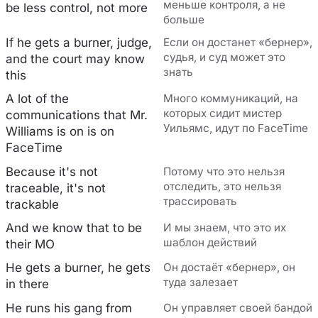
меньше контроля, а не
be less control, not more
больше
If he gets a burnеr, judge,
Если он достанет «бернер»,
судья, и суд может это
and the court may know
знать
this
A lot of the
Много коммуникаций, на
которых сидит мистер
communications that Mr.
Уильямс, идут по FaceTime
Williams is on is on
FacеTime
Because it's not
Потому что это нельзя
отследить, это нельзя
traceable, it's not
трассировать
trackable
And we know that to be
И мы знаем, что это их
шаблон действий
their MO
He gets a burner, he gets
Он достаёт «бернер», он
туда залезает
in there
He runs his gang from
Он управляет своей бандой