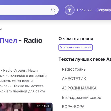
Новинки
Популяр
ы
О чём эта песня
 Пчел
- Radio
Узнать смысл песни
Тексты лучших песен А
Radioстраны
 - Radio Страны. Наши
ых источников в интернете,
АНЕСТЕТИК
читать текст песни
 онлайн. Также вы можете
АЭРОДИНАМИКА
или его перевод для сайта
Безнадежный секрет
БОРА-БОРА
РЕКЛАМА