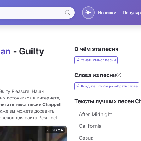
Новинки
Популяр
О чём эта песня
oan
- Guilty
Узнать смысл песни
Слова из песни
Войдите, чтобы разобрать слова
uilty Pleasure. Наши
ых источников в интернете,
Тексты лучших песен Ch
читать текст песни Chappell
акже вы можете добавить
After Midnight
еревод для сайта Pesni.net!
California
РЕКЛАМА
Casual