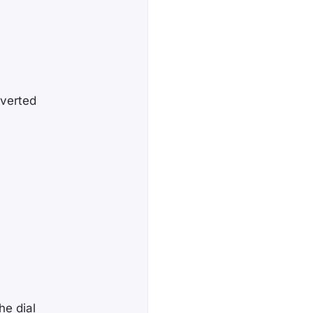
rvеrted
he dial