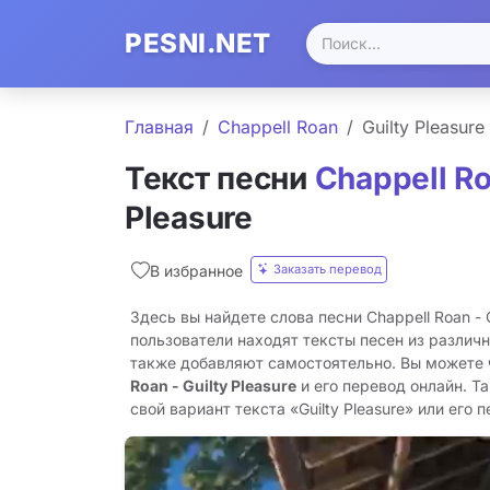
PESNI.NET
Главная
Chappell Roan
Guilty Pleasure
Текст песни
Chappell R
Pleasure
Заказать перевод
В избранное
Здесь вы найдете слова песни Chappell Roan - G
пользователи находят тексты песен из различн
также добавляют самостоятельно. Вы можете
Roan - Guilty Pleasure
и его перевод онлайн. Т
свой вариант текста «Guilty Pleasure» или его п