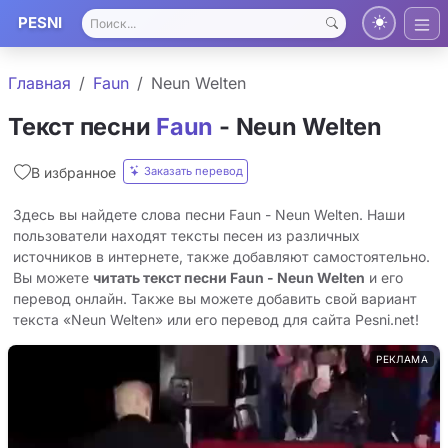
PESNI
Главная
Faun
Neun Welten
Текст песни
Faun
- Neun Welten
Заказать перевод
В избранное
Здесь вы найдете слова песни Faun - Neun Welten. Наши
пользователи находят тексты песен из различных
источников в интернете, также добавляют самостоятельно.
Вы можете
читать текст песни Faun - Neun Welten
и его
перевод онлайн. Также вы можете добавить свой вариант
текста «Neun Welten» или его перевод для сайта Pesni.net!
РЕКЛАМА