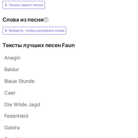
Узнать смысл песни
Слова из песни
Войдите, чтобы разобрать слова
Тексты лучших песен Faun
Anagin
Baldur
Blaue Stunde
Caer
Die Wilde Jagd
Federkleid
Galdra