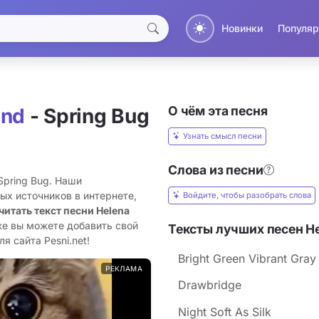
Новинки
Популяр
О чём эта песня
and
- Spring Bug
Узнать смысл песни
Слова из песни
Spring Bug. Наши
ых источников в интернете,
Войдите, чтобы разобрать слова
читать текст песни Helena
же вы можете добавить свой
Тексты лучших песен He
я сайта Pesni.net!
Bright Green Vibrant Gray
РЕКЛАМА
Drawbridge
Night Soft As Silk