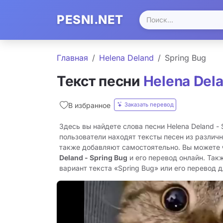
PESNI.NET
Главная
Helena Deland
Spring Bug
Текст песни
Helena Del
Заказать перевод
В избранное
Здесь вы найдете слова песни Helena Deland - 
пользователи находят тексты песен из различн
также добавляют самостоятельно. Вы можете
Deland - Spring Bug
и его перевод онлайн. Так
вариант текста «Spring Bug» или его перевод дл