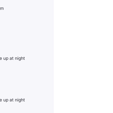
em
e up at night
e up at night