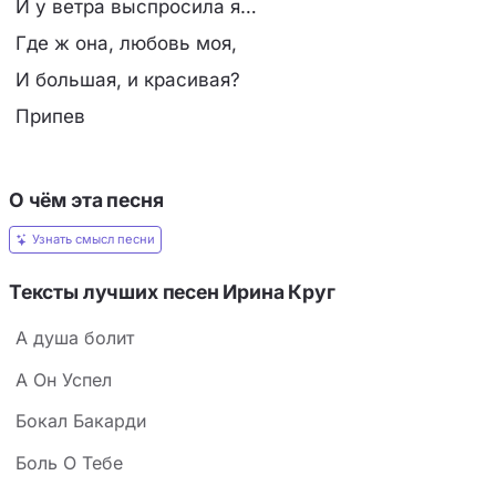
И у ветра выспросила я…
Где ж она, любовь моя,
И большая, и красивая?
Припев
О чём эта песня
Узнать смысл песни
Тексты лучших песен Ирина Круг
А душа болит
А Он Успел
Бокал Бакарди
Боль О Тебе