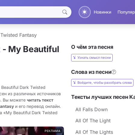
Новинки
Популяр
 Twisted Fantasy
О чём эта песня
t
- My Beautiful
Узнать смысл песни
Слова из песни
Войдите, чтобы разобрать слова
Beautiful Dark Twisted
есен из различных источников
Тексты лучших песен K
о. Вы можете
читать текст
Fantasy
и его перевод онлайн.
All Falls Down
 «My Beautiful Dark Twisted
All Of The Light
РЕКЛАМА
All Of The Lights