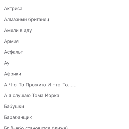
Актриса
Алмазный британец
Амели в аду
Армия
Асфальт
Ау
Африки
А Что-То Прожито И Что-То......
А я слушаю Тома Йорка
Бабушки
Барабанщик
Бг (Небо становится ближе)