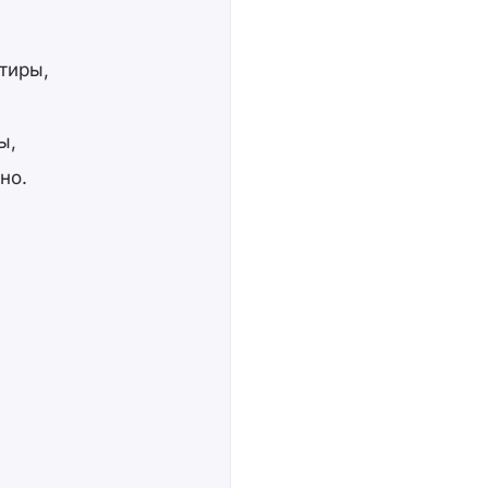
тиры,
ы,
но.