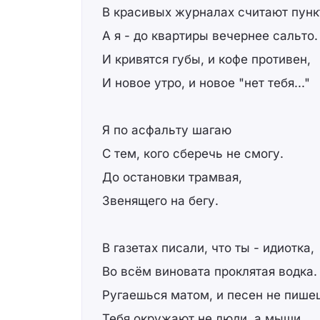
В красивых журналах считают пунк
А я - до квартиры вечернее сальто.
И кривятся губы, и кофе противен,
И новое утро, и новое "нет тебя..."
Я по асфальту шагаю
С тем, кого сберечь не смогу.
До остановки трамвая,
Звенящего на бегу.
В газетах писали, что ты - идиотка,
Во всём виновата проклятая водка.
Ругаешься матом, и песен не пише
Тебя окружают не люди, а мыши.