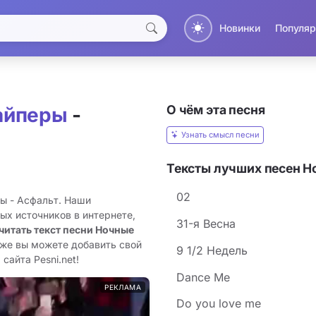
Новинки
Популяр
О чём эта песня
айперы
-
Узнать смысл песни
Тексты лучших песен Н
02
ы - Асфальт. Наши
ых источников в интернете,
31-я Весна
читать текст песни Ночные
кже вы можете добавить свой
9 1/2 Недель
сайта Pesni.net!
Dance Me
РЕКЛАМА
Do you love me