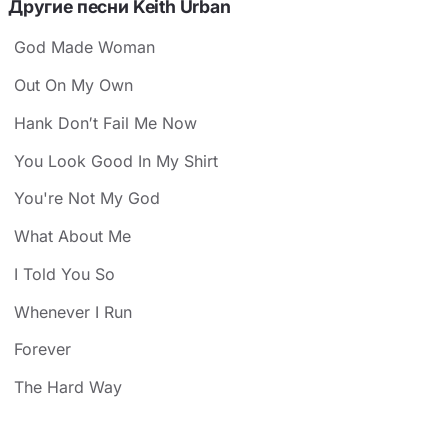
Другие песни Keith Urban
God Made Woman
Out On My Own
Hank Don′t Fail Me Now
You Look Good In My Shirt
You're Not My God
What About Me
I Told You So
Whenever I Run
Forever
The Hard Way