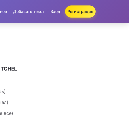
ное
Добавить текст
Вход
Регистрация
ITCHEL
шь)
чел)
е все)