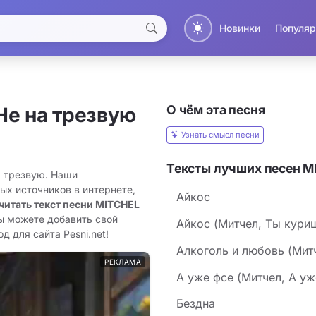
Новинки
Популяр
О чём эта песня
Не на трезвую
Узнать смысл песни
Тексты лучших песен M
а трезвую. Наши
ых источников в интернете,
Айкос
читать текст песни MITCHEL
вы можете добавить свой
Айкос (Митчел, Ты кури
д для сайта Pesni.net!
Алкоголь и любовь (Мит
РЕКЛАМА
А уже фсе (Митчел, А уж
Бездна