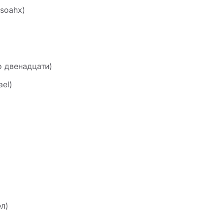
soahx)
о двенадцати)
ael)
ел)