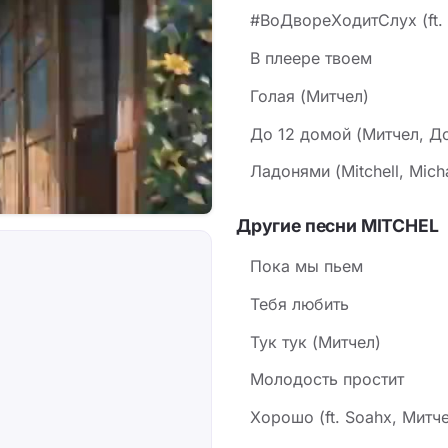
#ВоДвореХодитСлух (ft. 
В плеере твоем
Голая (Митчел)
До 12 домой (Митчел, Д
Ладонями (Mitchell, Mich
Другие песни MITCHEL
Пока мы пьем
Тебя любить
Тук тук (Митчел)
Молодость простит
Хорошо (ft. Soahx, Митч