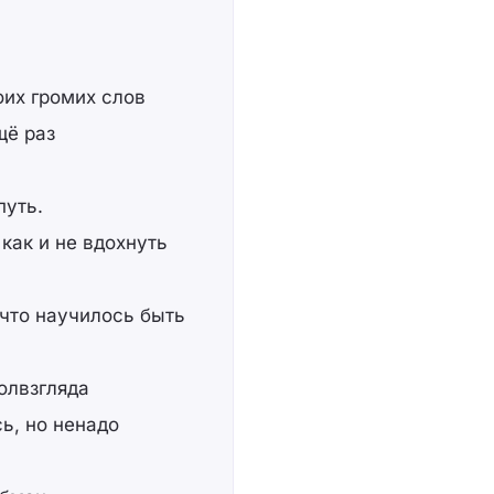
оих громих слов
щё раз
путь.
 как и не вдохнуть
 что научилось быть
полвзгляда
сь, но ненадо