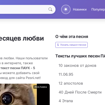
Новинки
Популяр
О чём эта песня
есяцев любви
Узнать смысл песни
Тексты лучших песен 
ев любви. Наши пользователи
 в интернете, также
10 законов от донов
 текст песни ПАУК - 5
вы можете добавить свой
11.06.95
вод для сайта Pesni.net!
12 апостолов
РЕКЛАМА
40 Дней После Смерти
4 Этапа