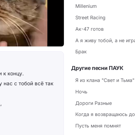
Millenium
Street Racing
Ак-47 готов
А я живу тобой, а не иг
Брак
Другие песни ПАУК
 к концу.
Я из клана "Свет и Тьма"
у нас с тобой всё так
Ночь
Дороги Разные
,
Когда я возвращаюсь д
Пусть меня помнят