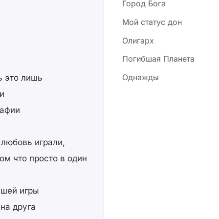
Город Бога
Мой статус дон
Олигарх
Погибшая Планета
Однажды
ь это лишь
и
рафии
 любовь играли,
том что просто в один
ашей игры
 на друга