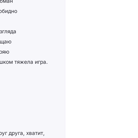
обман
 обидно
згляда
рощаю
еряю
ишком тяжела игра.
г друга, хватит,