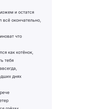
можем и остатся
л всё окончательно,
виноват что
ся как котёнок,
ть тебя
авсегда,
едших днях
трече
етер
ся грёзах