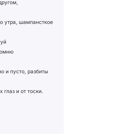
другом,
о утра, шампансткое
луй
 помню
о и пусто, разбиты
 глаз и от тоски.