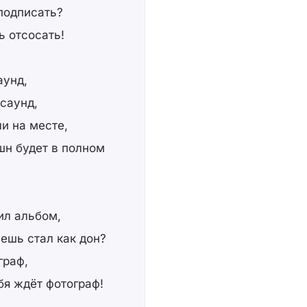
 подписать?
ь отсосать!
аунд,
саунд,
ли на месте,
шн будет в полном
ил альбом,
ешь стал как дон?
граф,
бя ждёт фотограф!