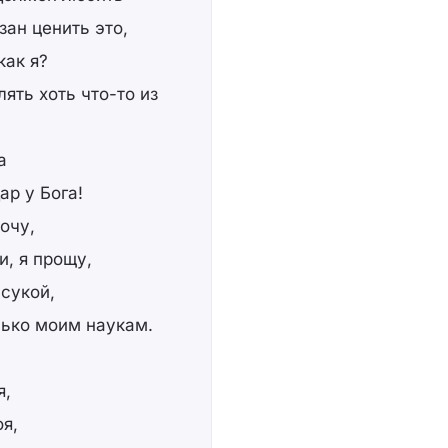
зан ценить это,
как я?
ять хоть что-то из
а
ар у Бога!
хочу,
и, я прощу,
 сукой,
лько моим наукам.
я,
оя,