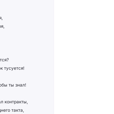
я,
оя,
тся?
к тусуется!
обы ты знал!
л контракты,
него такта,