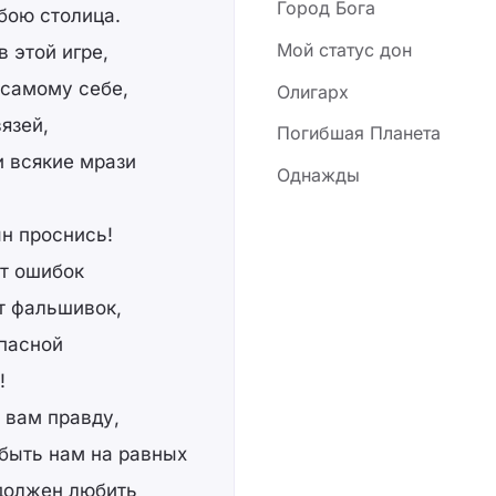
Город Бога
обою столица.
Мой статус дон
 этой игре,
 самому себе,
Олигарх
язей,
Погибшая Планета
и всякие мрази
Однажды
ын проснись!
ет ошибок
ет фальшивок,
опасной
!
ю вам правду,
е быть нам на равных
 должен любить