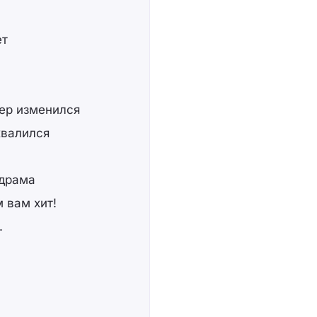
ет
тер изменился
хвалился
 драма
 вам хит!
.