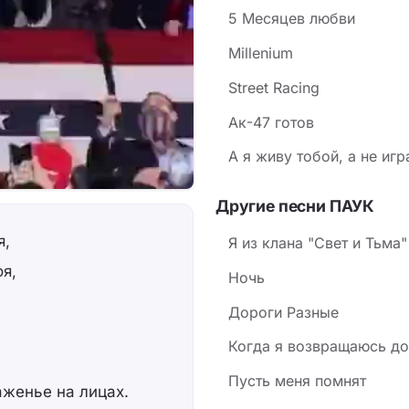
5 Месяцев любви
Millenium
Street Racing
Ак-47 готов
А я живу тобой, а не иг
Другие песни ПАУК
я,
Я из клана "Свет и Тьма"
оя,
Ночь
Дороги Разные
Когда я возвращаюсь д
Пусть меня помнят
аженье на лицах.