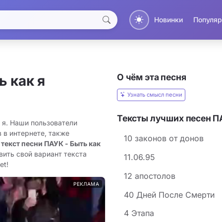
Новинки
Популяр
О чём эта песня
ь как я
Узнать смысл песни
Тексты лучших песен 
 я. Наши пользователи
 в интернете, также
10 законов от донов
 текст песни ПАУК - Быть как
вить свой вариант текста
11.06.95
et!
12 апостолов
РЕКЛАМА
40 Дней После Смерти
4 Этапа