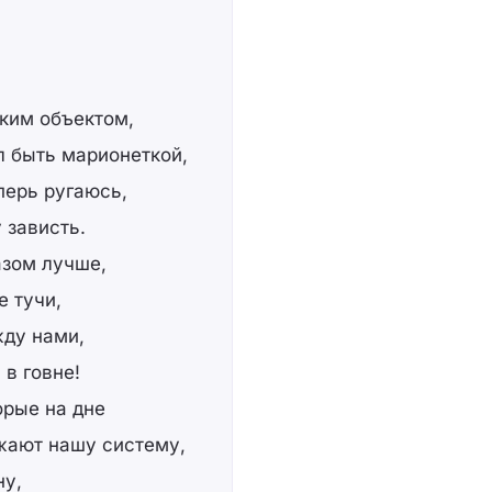
ким объектом,
ел быть марионеткой,
перь ругаюсь,
 зависть.
азом лучше,
е тучи,
жду нами,
 в говне!
орые на дне
жают нашу систему,
ну,