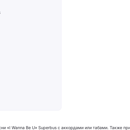
s
сни «I Wanna Be U» Superbus с аккордами или табами. Также пр