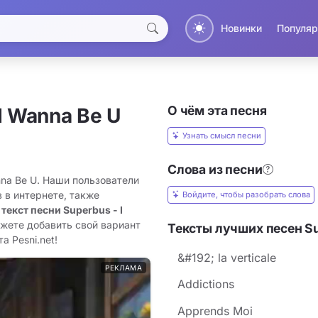
Новинки
Популяр
О чём эта песня
I Wanna Be U
Узнать смысл песни
Слова из песни
nna Be U. Наши пользователи
 в интернете, также
Войдите, чтобы разобрать слова
 текст песни Superbus - I
ожете добавить свой вариант
Тексты лучших песен S
а Pesni.net!
&#192; la verticale
РЕКЛАМА
Addictions
Apprends Moi