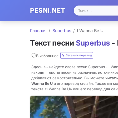
PESNI.NET
Главная
Superbus
I Wanna Be U
Текст песни
Superbus
- 
Заказать перевод
В избранное
Здесь вы найдете слова песни Superbus - I Wa
находят тексты песен из различных источников
добавляют самостоятельно. Вы можете
читать
Wanna Be U
и его перевод онлайн. Также вы м
текста «I Wanna Be U» или его перевод для сайт