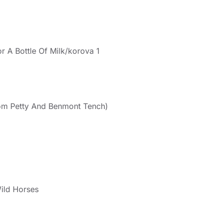
r A Bottle Of Milk/korova 1
 Tom Petty And Benmont Tench)
ild Horses