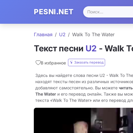
PESNI.NET
Главная
U2
Walk To The Water
Текст песни
U2
- Walk T
Заказать перевод
В избранное
Здесь вы найдете слова песни U2 - Walk To Th
находят тексты песен из различных источников
добавляют самостоятельно. Вы можете
читать
The Water
и его перевод онлайн. Также вы мож
текста «Walk To The Water» или его перевод для