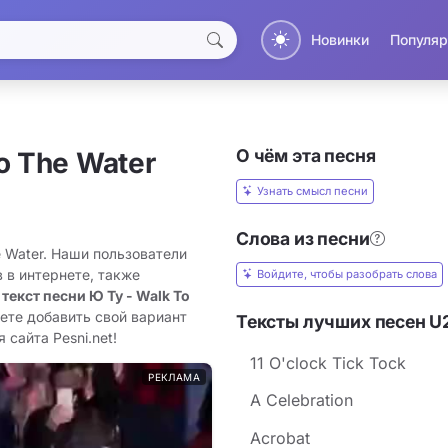
Новинки
Популяр
О чём эта песня
o The Water
Узнать смысл песни
Слова из песни
e Water. Наши пользователи
 в интернете, также
Войдите, чтобы разобрать слова
 текст песни Ю Ту - Walk To
ете добавить свой вариант
Тексты лучших песен U
 сайта Pesni.net!
11 O'clock Tick Tock
РЕКЛАМА
A Celebration
Acrobat