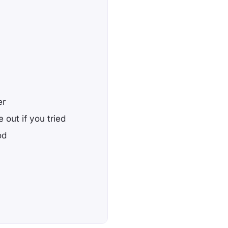
er
 out if you tried
od