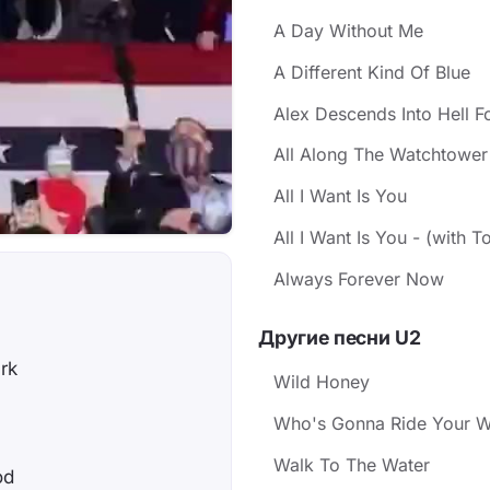
A Day Without Me
A Different Kind Of Blue
Alex Descends Into Hell Fo
All Along The Watchtower
All I Want Is You
All I Want Is You - (with
Always Forever Now
Другие песни U2
rk
Wild Honey
Who's Gonna Ride Your W
Walk To The Water
od