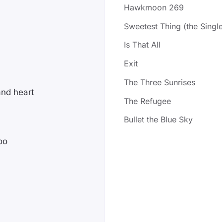
Hawkmoon 269
Sweetest Thing (the Singl
Is That All
Exit
The Three Sunrises
and heart
The Refugee
Bullet the Blue Sky
oo