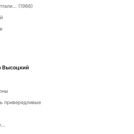
тали... (1966)
й
е
р Высоцкий
Урны
сь привередливые
е…