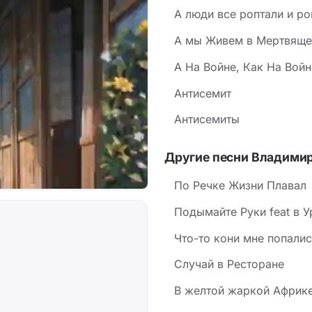
А люди все роптали и роп
А мы Живем в Мертвяще
А На Войне, Как На Войн
Антисемит
Антисемиты
Другие песни Владими
По Речке Жизни Плавал
Подымайте Руки feat в 
Что-то кони мне попали
Случай в Ресторане
В желтой жаркой Африк