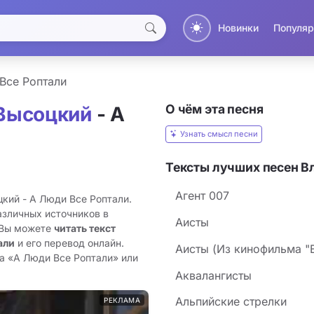
Новинки
Популяр
Все Роптали
О чём эта песня
Высоцкий
- А
Узнать смысл песни
Тексты лучших песен 
Агент 007
кий - А Люди Все Роптали.
азличных источников в
Аисты
 Вы можете
читать текст
али
и его перевод онлайн.
Аисты (Из кинофильма "
а «А Люди Все Роптали» или
Аквалангисты
Альпийские стрелки
РЕКЛАМА