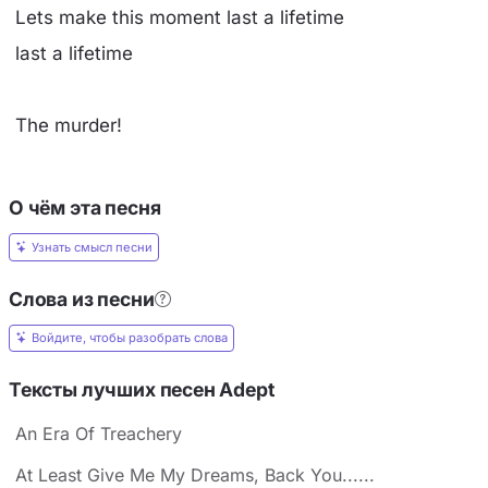
Lets make this moment last a lifetime
last a lifetime
The murder!
О чём эта песня
Узнать смысл песни
Слова из песни
Войдите, чтобы разобрать слова
Тексты лучших песен Adept
An Era Of Treachery
At Least Give Me My Dreams, Back You......