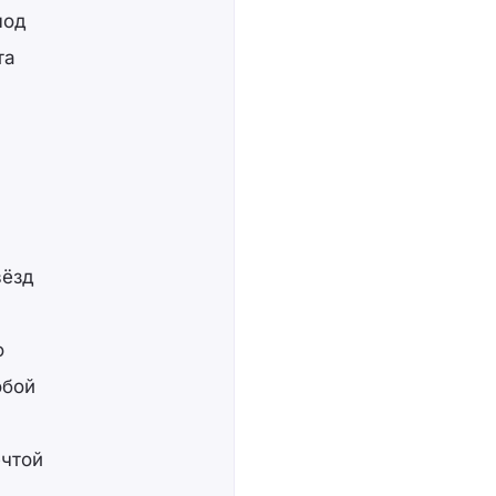
лод
та
вёзд
о
обой
ечтой