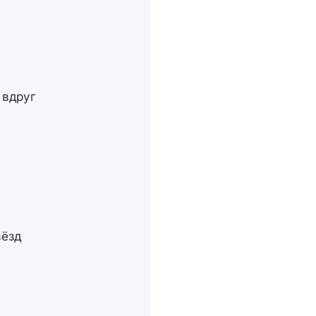
 вдруг
вёзд