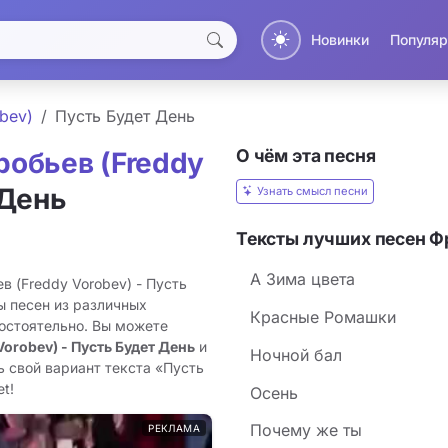
Новинки
Популяр
bev)
Пусть Будет День
О чём эта песня
обьев (Freddy
 День
Узнать смысл песни
Тексты лучших песен Ф
А Зима цвета
в (Freddy Vorobev) - Пусть
ы песен из различных
Красные Ромашки
остоятельно. Вы можете
Vorobev) - Пусть Будет День
и
Ночной бал
ь свой вариант текста «Пусть
t!
Осень
Почему же ты
РЕКЛАМА