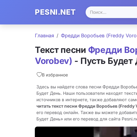
PESNI.NET
Главная
Фредди Воробьев (Freddy Voro
Текст песни
Фредди Вор
Vorobev)
- Пусть Будет
В избранное
Здесь вы найдете слова песни Фредди Воробье
Будет День. Наши пользователи находят текст
источников в интернете, также добавляют сам
читать текст песни Фредди Воробьев (Freddy 
его перевод онлайн. Также вы можете добавит
Будет День» или его перевод для сайта Pesni.ne