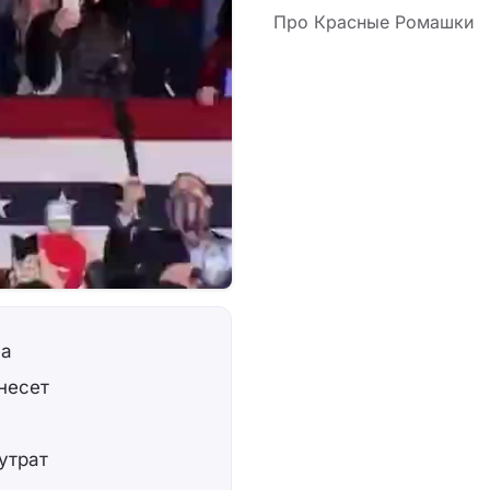
Про Красные Ромашки
са
несет
утрат