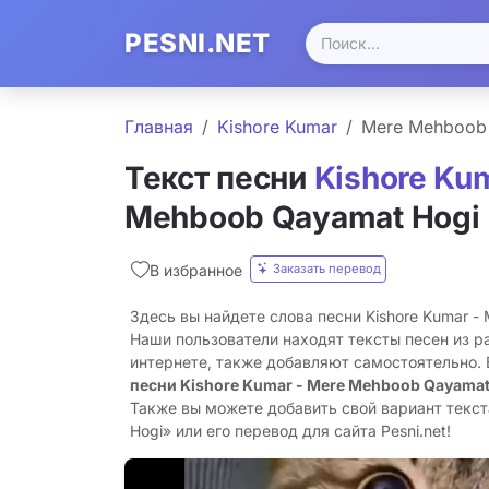
PESNI.NET
Главная
Kishore Kumar
Mere Mehboob
Текст песни
Kishore Ku
Mehboob Qayamat Hogi
Заказать перевод
В избранное
Здесь вы найдете слова песни Kishore Kumar -
Наши пользователи находят тексты песен из р
интернете, также добавляют самостоятельно.
песни Kishore Kumar - Mere Mehboob Qayamat
Также вы можете добавить свой вариант текс
Hogi» или его перевод для сайта Pesni.net!