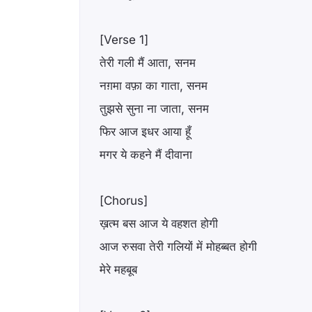
[Verse 1]
तेरी गली मैं आता, सनम
नग़मा वफ़ा का गाता, सनम
तुझसे सुना ना जाता, सनम
फिर आज इधर आया हूँ
मगर ये कहने मैं दीवाना
[Chorus]
ख़त्म बस आज ये वहशत होगी
आज रुसवा तेरी गलियों में मोहब्बत होगी
मेरे महबूब