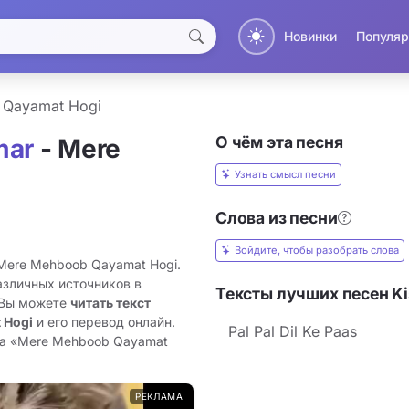
Новинки
Популяр
 Qayamat Hogi
О чём эта песня
mar
- Mere
Узнать смысл песни
Слова из песни
Войдите, чтобы разобрать слова
 Mere Mehboob Qayamat Hogi.
азличных источников в
Тексты лучших песен K
 Вы можете
читать текст
 Hogi
и его перевод онлайн.
Pal Pal Dil Ke Paas
та «Mere Mehboob Qayamat
РЕКЛАМА