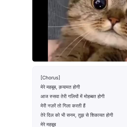
[Chorus]
मेरे महबूब, क़यामत होगी
आज रुसवा तेरी गलियों में मोहब्बत होगी
मेरी नज़रें तो गिला करती हैं
तेरे दिल को भी सनम, तुझ से शिकायत होगी
मेरे महबूब