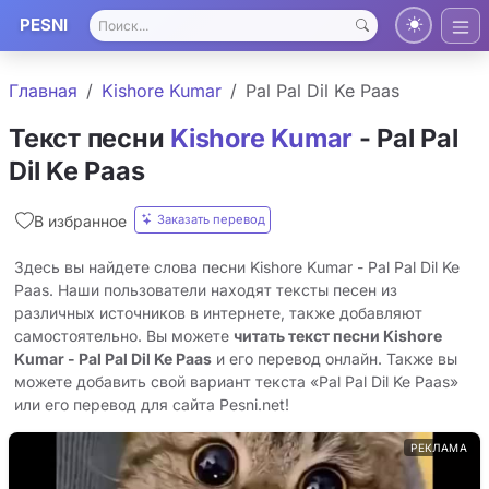
PESNI
Главная
Kishore Kumar
Pal Pal Dil Ke Paas
Текст песни
Kishore Kumar
- Pal Pal
Dil Ke Paas
Заказать перевод
В избранное
Здесь вы найдете слова песни Kishore Kumar - Pal Pal Dil Ke
Paas. Наши пользователи находят тексты песен из
различных источников в интернете, также добавляют
самостоятельно. Вы можете
читать текст песни Kishore
Kumar - Pal Pal Dil Ke Paas
и его перевод онлайн. Также вы
можете добавить свой вариант текста «Pal Pal Dil Ke Paas»
или его перевод для сайта Pesni.net!
РЕКЛАМА