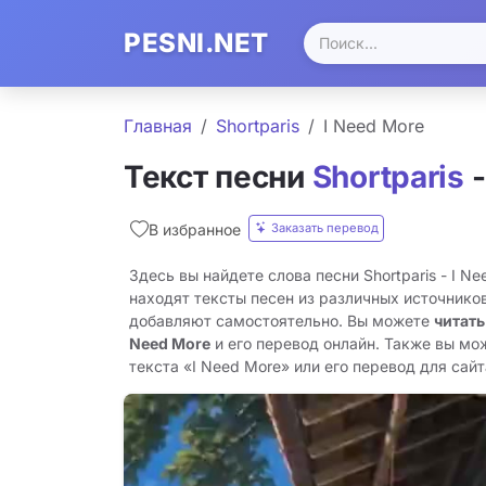
PESNI.NET
Главная
Shortparis
I Need More
Текст песни
Shortparis
-
Заказать перевод
В избранное
Здесь вы найдете слова песни Shortparis - I N
находят тексты песен из различных источников
добавляют самостоятельно. Вы можете
читать
Need More
и его перевод онлайн. Также вы мо
текста «I Need More» или его перевод для сайта