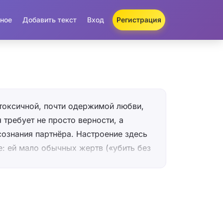
ное
Добавить текст
Вход
Регистрация
токсичной, почти одержимой любви,
 требует не просто верности, а
ознания партнёра. Настроение здесь
е: ей мало обычных жертв («убить без
реследовать его во снах, «воровать
мерти чувствовать его дыхание на
». Ключевой приём — гипербола,
ошения до жуткого метафизического
еках изнутри» — это уже не про