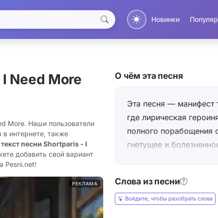
Новинки
Популяр
О чём эта песня
 I Need More
Эта песня — манифест 
где лирическая героиня
eed More. Наши пользователи
полного порабощения с
 в интернете, также
гнетущее и болезненно
 текст песни Shortparis - I
жете добавить свой вариант
раздумий»), ей нужно п
 Pesni.net!
покой» и даже после с
Слова из песни
своей «холодной щеке
РЕКЛАМА
доводящая земные отн
Войдите, чтобы разобрать слова
уровня: «выжжено на в