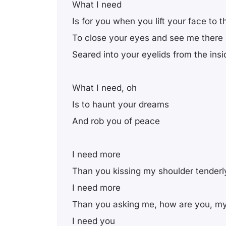
What I need
Is for you when you lift your face to 
To close your eyes and see me there
Seared into your еyelids from the insi
What I need, oh
Is to haunt your drеams
And rob you of peace
I need more
Than you kissing my shoulder tenderl
I need more
Than you asking me, how are you, m
I need you