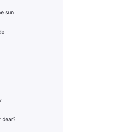
the sun
de
y
y dear?