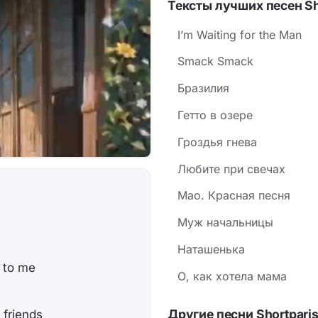
Тексты лучших песен Sh
нежность, а про насил
сознание. В контексте
I’m Waiting for the Man
Shortparis текст звучи
Smack Smack
безумной, которая хоч
Бразилия
лишённым границ межд
Гетто в озере
Гроздья гнева
Любите при свечах
Мао. Красная песня
Муж начальницы
Наташенька
 to me
О, как хотела мама
Другие песни Shortpari
 friends