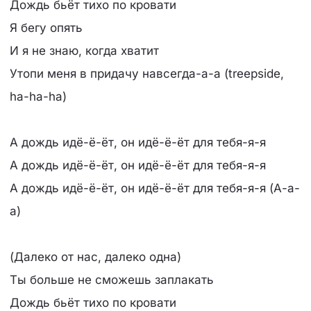
Дождь бьёт тихо по кровати
Я бегу опять
И я не знаю, когда хватит
Утопи меня в придачу навсегда-а-а (treepside,
ha-ha-ha)
А дождь идё-ё-ёт, он идё-ё-ёт для тебя-я-я
А дождь идё-ё-ёт, он идё-ё-ёт для тебя-я-я
А дождь идё-ё-ёт, он идё-ё-ёт для тебя-я-я (А-а-
а)
(Далеко от нас, далеко одна)
Ты больше не сможешь заплакать
Дождь бьёт тихо по кровати