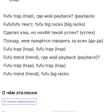
Fufu trap (trap), где мой payback? (payback)
Fufufufu текст, fufu big racks (big racks)
Сделал кэш, но нах#й такой успех? (успех)
Походу, мне придётся говорить за всех (да-да)
Fufu trap (trap), fufu trap (trap)
Fufu trend (trend), где мой payback (payback)?
Fufu trap (trap), fufu trap (trap)
Fufu trend (trend), fufu big racks
О чём эта песня
Узнать смысл песни