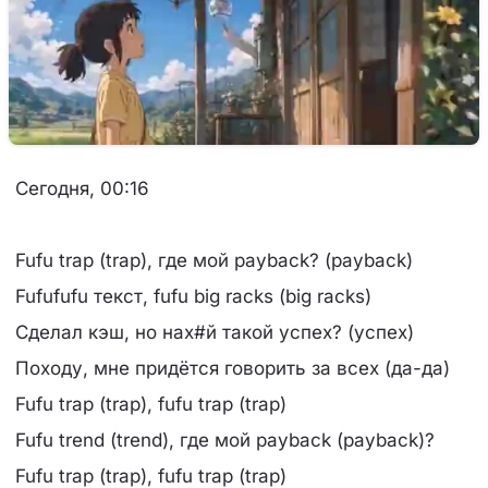
Сегодня, 00:16
Fufu trap (trap), где мой payback? (payback)
Fufufufu текст, fufu big racks (big racks)
Сделал кэш, но нах#й такой успех? (успех)
Походу, мне придётся говорить за всех (да-да)
Fufu trap (trap), fufu trap (trap)
Fufu trend (trend), где мой payback (payback)?
Fufu trap (trap), fufu trap (trap)