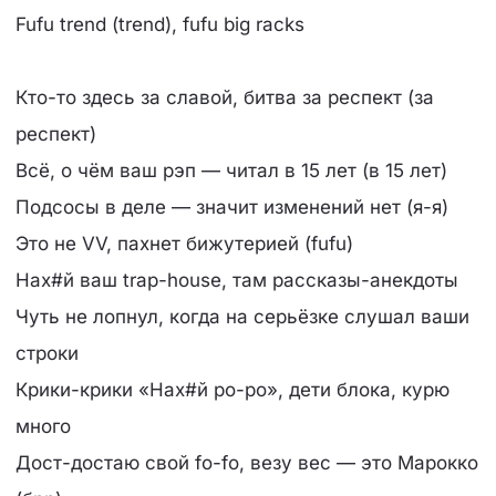
Fufu trend (trend), fufu big racks
Кто-то здесь за славой, битва за респект (за
респект)
Всё, о чём ваш рэп — читал в 15 лет (в 15 лет)
Подсосы в деле — значит изменений нет (я-я)
Это не VV, пахнет бижутерией (fufu)
Нах#й ваш trap-house, там рассказы-анекдоты
Чуть не лопнул, когда на серьёзке слушал ваши
строки
Крики-крики «Нах#й po-po», дети блока, курю
много
Дост-достаю свой fo-fo, везу вес — это Марокко