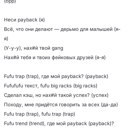
(брр)
Неси payback (я)
Всё, что они делают — дерьмо для малышей (я-
я)
(У-у-у), нах#й твой gang
Нах#й тебя и твоих фейковых друзей (я-я)
Fufu trap (trap), где мой payback? (payback)
Fufufufu текст, fufu big racks (big racks)
Сделал кэш, но нах#й такой успех? (успех)
Походу, мне придётся говорить за всех (да-да)
Fufu trap (trap), fufu trap (trap)
Fufu trend (trend), где мой payback (payback)?