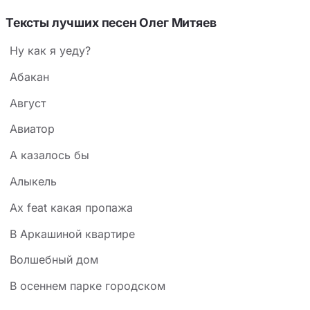
тумана, тёплый день) накладываются на страх
Тексты лучших песен Олег Митяев
расставания и смутное чувство беды. Метафора
Hу как я уеду?
«занесли кистень над миром и покоем» обнажает
главное: герой ощущает неотвратимую угрозу, хотя
Абакан
сама жизнь ещё безмятежна. Дата «22 июня» — это
Август
исторический якорь, который превращает личную
Авиатор
тревогу в предчувствие общей катастрофы, но в
тексте нет ни слова о войне — только нарастающая,
А казалось бы
иррациональная дрожь перед тем, что вот-вот
Алыкель
случится.
Ах feat какая пропажа
В Аркашиной квартире
Волшебный дом
В осеннем парке городском