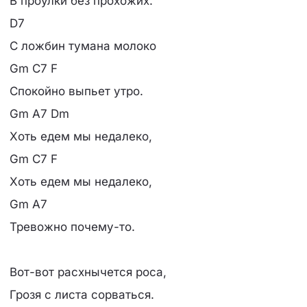
В проулки без прохожих.
D7
С ложбин тумана молоко
Gm C7 F
Спокойно выпьет утро.
Gm A7 Dm
Хоть едем мы недалеко,
Gm C7 F
Хоть едем мы недалеко,
Gm A7
Тревожно почему-то.
Вот-вот расхнычется роса,
Грозя с листа сорваться.