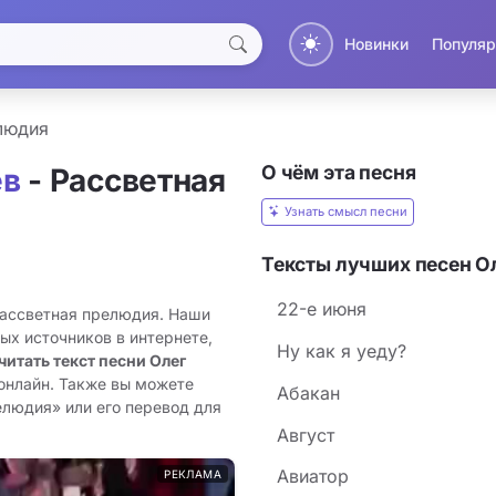
Новинки
Популяр
людия
О чём эта песня
ев
- Рассветная
Узнать смысл песни
Тексты лучших песен О
22-е июня
Рассветная прелюдия. Наши
ых источников в интернете,
Hу как я уеду?
читать текст песни Олег
онлайн. Также вы можете
Абакан
елюдия» или его перевод для
Август
Авиатор
РЕКЛАМА