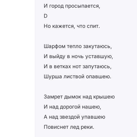
И город просыпается,
D
Но кажется, что спит.
Шарфом тепло закутаюсь,
И выйду в ночь уставшую,
И в ветках нот запутаюсь,
Шурша листвой опавшею.
Замрет дымок над крышею
И над дорогой нашею,
А над звездой упавшею
Повиснет лед реки.