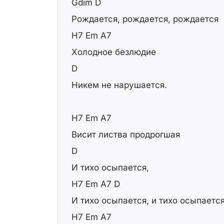
Gdim D
Рождается, рождается, рождается
H7 Em A7
Холодное безлюдие
D
Никем не нарушается.
H7 Em A7
Висит листва продрогшая
D
И тихо осыпается,
H7 Em A7 D
И тихо осыпается, и тихо осыпается
H7 Em A7