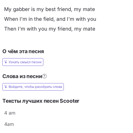
My gabber is my best friend, my mate
When I'm in the field, and I'm with you
Then I'm with you my friend, my mate
О чём эта песня
Узнать смысл песни
Слова из песни
Войдите, чтобы разобрать слова
Тексты лучших песен Scooter
4 am
4am