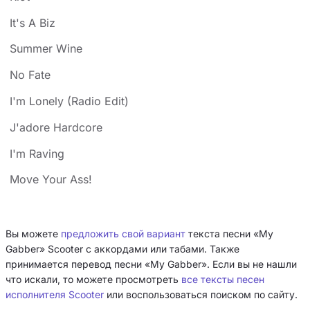
It's A Biz
Summer Wine
No Fate
I'm Lonely (Radio Edit)
J'adore Hardcore
I'm Raving
Move Your Ass!
Вы можете
предложить свой вариант
текста песни «My
Gabber» Scooter с аккордами или табами. Также
принимается перевод песни «My Gabber». Если вы не нашли
что искали, то можете просмотреть
все тексты песен
исполнителя Scooter
или воспользоваться поиском по сайту.