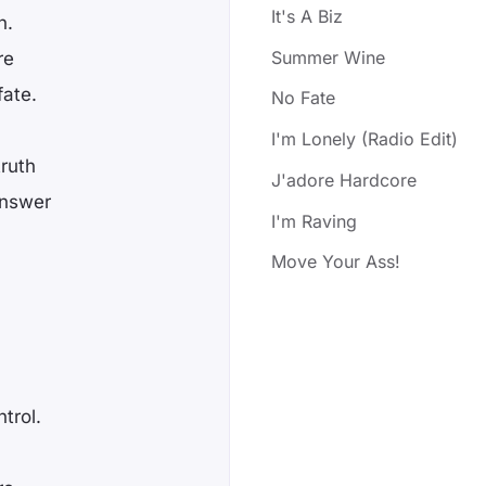
It's A Biz
n.
Summer Wine
re
fate.
No Fate
I'm Lonely (Radio Edit)
ruth
J'adore Hardcore
answer
I'm Raving
Move Your Ass!
trol.