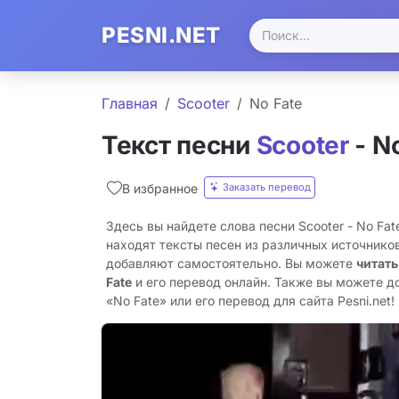
PESNI.NET
Главная
Scooter
No Fate
Текст песни
Scooter
- N
Заказать перевод
В избранное
Здесь вы найдете слова песни Scooter - No Fa
находят тексты песен из различных источников
добавляют самостоятельно. Вы можете
читать
Fate
и его перевод онлайн. Также вы можете д
«No Fate» или его перевод для сайта Pesni.net!