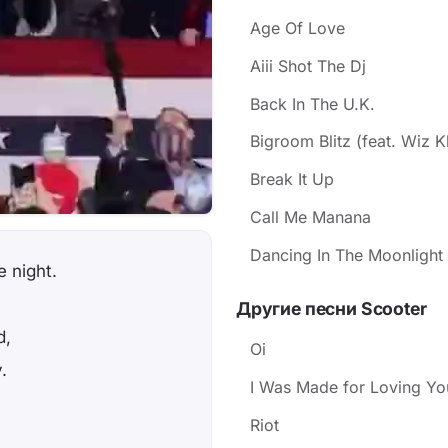
Age Of Love
Aiii Shot The Dj
Back In The U.K.
Bigroom Blitz (feat. Wiz K
Break It Up
Call Me Manana
Dancing In The Moonlight
e night.
Другие песни Scooter
d,
Oi
.
I Was Made for Loving Yo
Riot