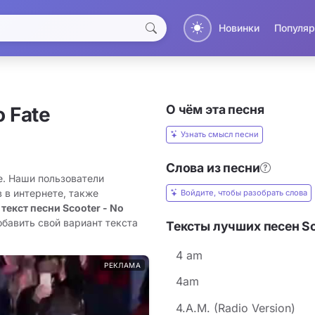
Новинки
Популяр
О чём эта песня
o Fate
Узнать смысл песни
Слова из песни
te. Наши пользователи
 в интернете, также
Войдите, чтобы разобрать слова
 текст песни Scooter - No
обавить свой вариант текста
Тексты лучших песен Sc
4 am
РЕКЛАМА
4am
4.A.M. (Radio Version)