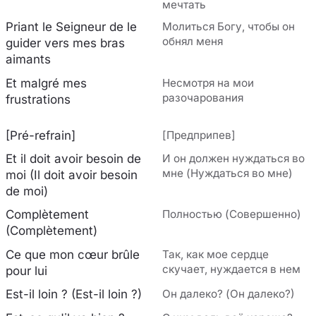
мечтать
Priant le Seigneur de le
Молиться Богу, чтобы он
обнял меня
guider vers mes bras
aimants
Et malgré mes
Несмотря на мои
разочарования
frustrations
[Pré-refrain]
[Предприпев]
Et il doit avoir besoin de
И он должен нуждаться во
мне (Нуждаться во мне)
moi (Il doit avoir besoin
de moi)
Complètement
Полностью (Совершенно)
(Complètement)
Ce que mon cœur brûle
Так, как мое сердце
скучает, нуждается в нем
pour lui
Est-il loin ? (Est-il loin ?)
Он далеко? (Он далеко?)