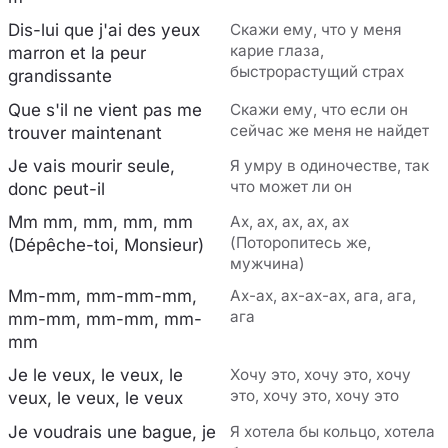
Dis-lui que j'ai des yeux
Скажи ему, что у меня
карие глаза,
marron et la peur
быстрорастущий страх
grandissante
Que s'il ne vient pas me
Скажи ему, что если он
сейчас же меня не найдет
trouver maintenant
Je vais mourir seule,
Я умру в одиночестве, так
что может ли он
donc peut-il
Mm mm, mm, mm, mm
Ах, ах, ах, ах, ах
(Поторопитесь же,
(Dépêche-toi, Monsieur)
мужчина)
Mm-mm, mm-mm-mm,
Ах-ах, ах-ах-ах, ага, ага,
ага
mm-mm, mm-mm, mm-
mm
Je le veux, le veux, le
Хочу это, хочу это, хочу
это, хочу это, хочу это
veux, le veux, le veux
Je voudrais une bague, je
Я хотела бы кольцо, хотела