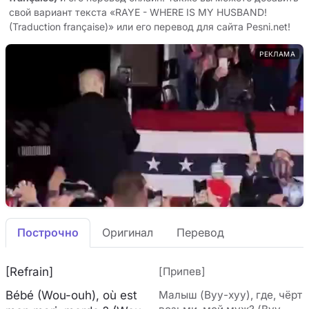
свой вариант текста «RAYE - WHERE IS MY HUSBAND!
(Traduction française)» или его перевод для сайта Pesni.net!
РЕКЛАМА
Построчно
Оригинал
Перевод
[Refrain]
[Припев]
Bébé (Wou-ouh), où est
Малыш (Вуу-хуу), где, чёрт