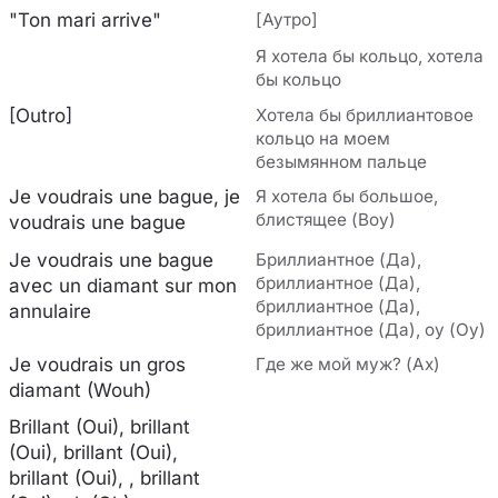
"Ton mari arrive"
[Аутро]
Я хотела бы кольцо, хотела
бы кольцо
[Outro]
Хотела бы бриллиантовое
кольцо на моем
безымянном пальце
Je voudrais une bague, je
Я хотела бы большое,
блистящее (Воу)
voudrais une bague
Je voudrais une bague
Бриллиантное (Да),
бриллиантное (Да),
avec un diamant sur mon
бриллиантное (Да),
annulaire
бриллиантное (Да), оу (Оу)
Je voudrais un gros
Где же мой муж? (Ах)
diamant (Wouh)
Brillant (Oui), brillant
(Oui), brillant (Oui),
brillant (Oui), , brillant