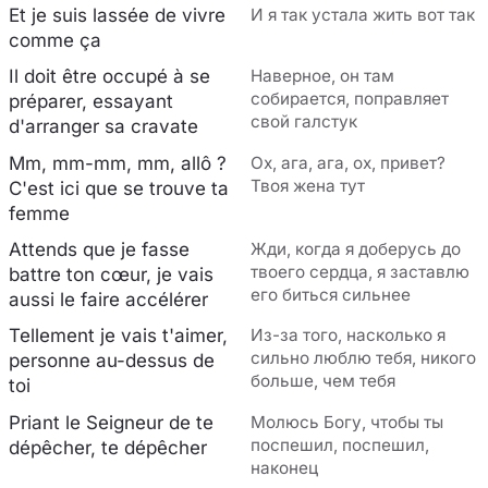
Et je suis lassée de vivre
И я так устала жить вот так
comme ça
Il doit être occupé à se
Наверное, он там
собирается, поправляет
préparer, essayant
свой галстук
d'arranger sa cravate
Mm, mm-mm, mm, allô ?
Ох, ага, ага, ох, привет?
Твоя жена тут
C'est ici que se trouve ta
femme
Attends que je fasse
Жди, когда я доберусь до
твоего сердца, я заставлю
battre ton cœur, je vais
его биться сильнее
aussi le faire accélérer
Tellement je vais t'aimer,
Из-за того, насколько я
сильно люблю тебя, никого
personne au-dessus de
больше, чем тебя
toi
Priant le Seigneur de te
Молюсь Богу, чтобы ты
поспешил, поспешил,
dépêcher, te dépêcher
наконец