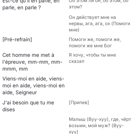
Est-ce qu'il en parle, en
Об этом ли он, об этом, об
этом?
parle, en parle ?
Он действует мне на
нервы, ага, ага, ох (Помоги
мне)
[Pré-refrain]
Помоги же, помоги же,
помоги же мне Бог
Cet homme me met à
Я хочу, чтобы ты мне
сказал
l'épreuve, mm-mm, mm-
mmm, mm
Viens-moi en aide, viens-
moi en aide, viens-moi en
aide, Seigneur
J'ai besoin que tu me
[Припев]
dises
Малыш (Вуу-хуу), где, чёрт
возьми, мой муж? (Вуу-
хуу)