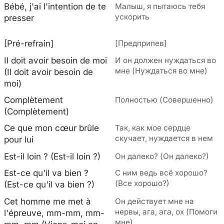
Bébé, j'ai l'intention de te
Малыш, я пытаюсь тебя
ускорить
presser
[Pré-refrain]
[Предприпев]
Il doit avoir besoin de moi
И он должен нуждаться во
мне (Нуждаться во мне)
(Il doit avoir besoin de
moi)
Complètement
Полностью (Совершенно)
(Complètement)
Ce que mon cœur brûle
Так, как мое сердце
скучает, нуждается в нем
pour lui
Est-il loin ? (Est-il loin ?)
Он далеко? (Он далеко?)
Est-ce qu'il va bien ?
С ним ведь всё хорошо?
(Все хорошо?)
(Est-ce qu'il va bien ?)
Cet homme me met à
Он действует мне на
нервы, ага, ага, ох (Помоги
l'épreuve, mm-mm, mm-
мне)