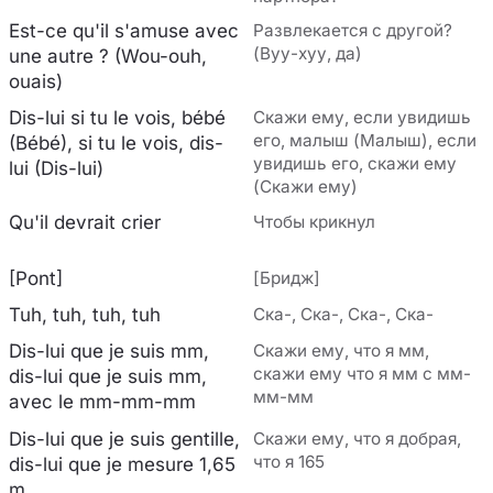
Est-ce qu'il s'amuse avec
Развлекается с другой?
(Вуу-хуу, да)
une autre ? (Wou-ouh,
ouais)
Dis-lui si tu le vois, bébé
Скажи ему, если увидишь
его, малыш (Малыш), если
(Bébé), si tu le vois, dis-
увидишь его, скажи ему
lui (Dis-lui)
(Скажи ему)
Qu'il devrait crier
Чтобы крикнул
[Pont]
[Бридж]
Tuh, tuh, tuh, tuh
Ска-, Ска-, Ска-, Ска-
Dis-lui que je suis mm,
Скажи ему, что я мм,
скажи ему что я мм с мм-
dis-lui que je suis mm,
мм-мм
avec le mm-mm-mm
Dis-lui que je suis gentille,
Скажи ему, что я добрая,
что я 165
dis-lui que je mesure 1,65
m