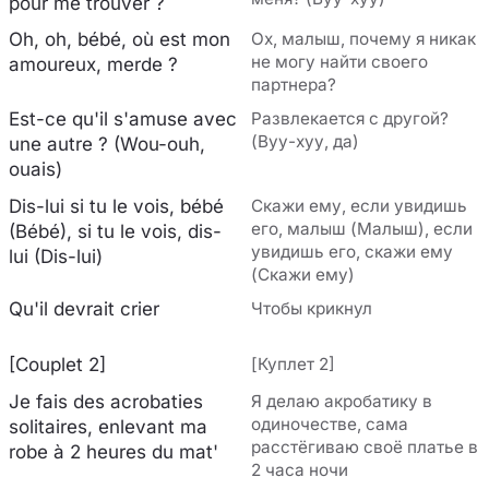
pour me trouver ?
Oh, oh, bébé, où est mon
Ох, малыш, почему я никак
не могу найти своего
amoureux, merde ?
партнера?
Est-ce qu'il s'amuse avec
Развлекается с другой?
(Вуу-хуу, да)
une autre ? (Wou-ouh,
ouais)
Dis-lui si tu le vois, bébé
Скажи ему, если увидишь
его, малыш (Малыш), если
(Bébé), si tu le vois, dis-
увидишь его, скажи ему
lui (Dis-lui)
(Скажи ему)
Qu'il devrait crier
Чтобы крикнул
[Couplet 2]
[Куплет 2]
Je fais des acrobaties
Я делаю акробатику в
одиночестве, сама
solitaires, enlevant ma
расстёгиваю своё платье в
robe à 2 heures du mat'
2 часа ночи