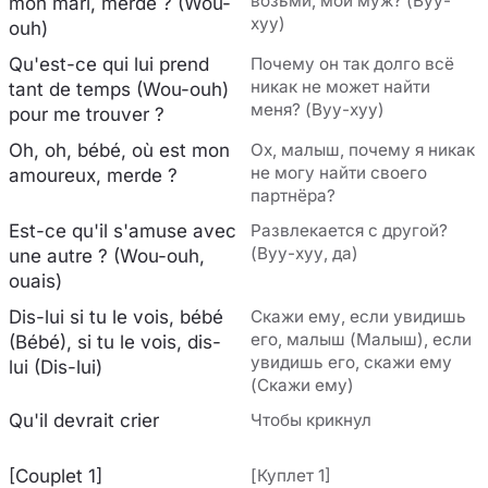
возьми, мой муж? (Вуу-
mon mari, merde ? (Wou-
хуу)
ouh)
Qu'est-ce qui lui prend
Почему он так долго всё
никак не может найти
tant de temps (Wou-ouh)
меня? (Вуу-хуу)
pour me trouver ?
Oh, oh, bébé, où est mon
Ох, малыш, почему я никак
не могу найти своего
amoureux, merde ?
партнёра?
Est-ce qu'il s'amuse avec
Развлекается с другой?
(Вуу-хуу, да)
une autre ? (Wou-ouh,
ouais)
Dis-lui si tu le vois, bébé
Скажи ему, если увидишь
его, малыш (Малыш), если
(Bébé), si tu le vois, dis-
увидишь его, скажи ему
lui (Dis-lui)
(Скажи ему)
Qu'il devrait crier
Чтобы крикнул
[Couplet 1]
[Куплет 1]