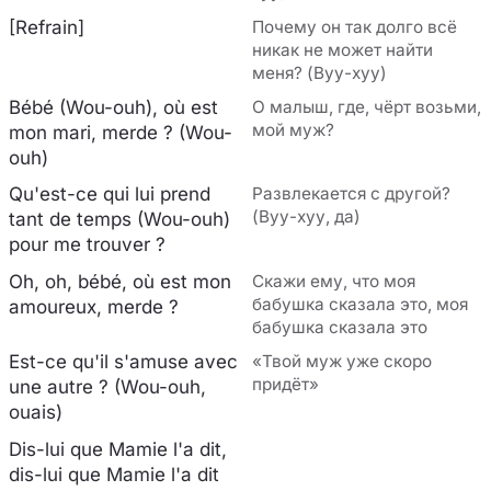
[Refrain]
Почему он так долго всё
никак не может найти
меня? (Вуу-хуу)
Bébé (Wou-ouh), où est
О малыш, где, чёрт возьми,
мой муж?
mon mari, merde ? (Wou-
ouh)
Qu'est-ce qui lui prend
Развлекается с другой?
(Вуу-хуу, да)
tant de temps (Wou-ouh)
pour me trouver ?
Oh, oh, bébé, où est mon
Скажи ему, что моя
бабушка сказала это, моя
amoureux, merde ?
бабушка сказала это
Est-ce qu'il s'amuse avec
«Твой муж уже скоро
придёт»
une autre ? (Wou-ouh,
ouais)
Dis-lui que Mamie l'a dit,
dis-lui que Mamie l'a dit