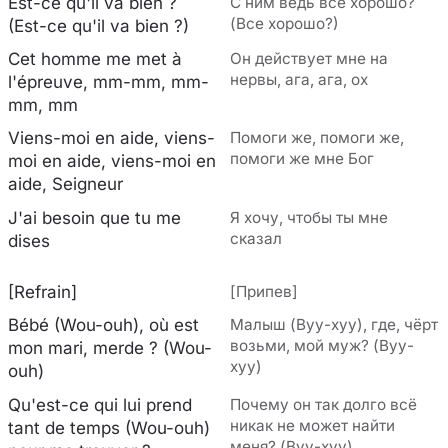
Est-ce qu'il va bien ?
С ним ведь всё хорошо?
(Все хорошо?)
(Est-ce qu'il va bien ?)
Cet homme me met à
Он действует мне на
нервы, ага, ага, ох
l'épreuve, mm-mm, mm-
mm, mm
Viens-moi en aide, viens-
Помоги же, помоги же,
помоги же мне Бог
moi en aide, viens-moi en
aide, Seigneur
J'ai besoin que tu me
Я хочу, чтобы ты мне
сказал
dises
[Refrain]
[Припев]
Bébé (Wou-ouh), où est
Малыш (Вуу-хуу), где, чёрт
возьми, мой муж? (Вуу-
mon mari, merde ? (Wou-
хуу)
ouh)
Qu'est-ce qui lui prend
Почему он так долго всё
никак не может найти
tant de temps (Wou-ouh)
меня? (Вуу-хуу)