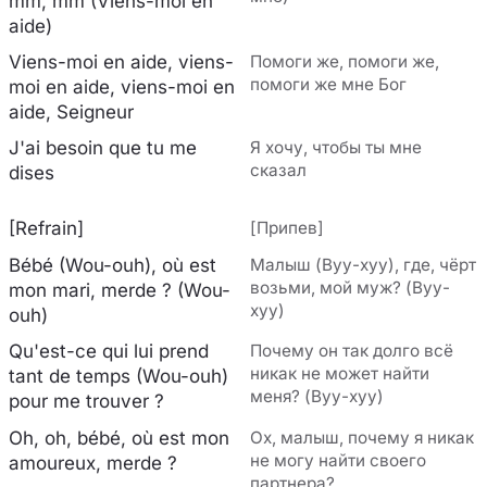
mm, mm (Viens-moi en
aide)
Viens-moi en aide, viens-
Помоги же, помоги же,
помоги же мне Бог
moi en aide, viens-moi en
aide, Seigneur
J'ai besoin que tu me
Я хочу, чтобы ты мне
сказал
dises
[Refrain]
[Припев]
Bébé (Wou-ouh), où est
Малыш (Вуу-хуу), где, чёрт
возьми, мой муж? (Вуу-
mon mari, merde ? (Wou-
хуу)
ouh)
Qu'est-ce qui lui prend
Почему он так долго всё
никак не может найти
tant de temps (Wou-ouh)
меня? (Вуу-хуу)
pour me trouver ?
Oh, oh, bébé, où est mon
Ох, малыш, почему я никак
не могу найти своего
amoureux, merde ?
партнера?