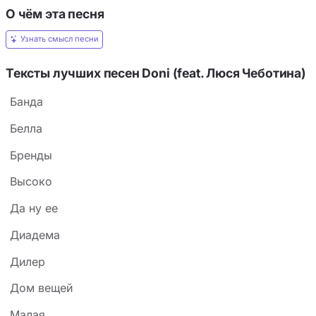
О чём эта песня
Узнать смысл песни
Тексты лучших песен Doni (feat. Люся Чеботина)
Банда
Белла
Бренды
Высоко
Да ну ее
Диадема
Дилер
Дом вещей
Малая