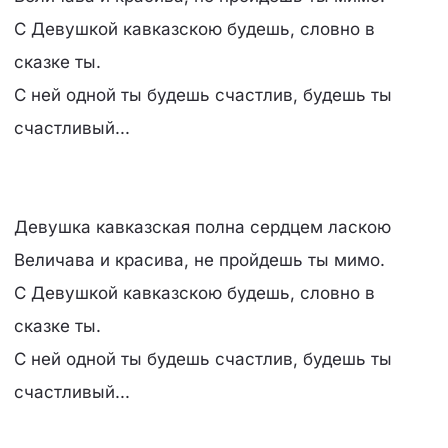
С Девушкой кавказскою будешь, словно в
сказке ты.
С ней одной ты будешь счастлив, будешь ты
счастливый...
Девушка кавказская полна сердцем ласкою
Величава и красива, не пройдешь ты мимо.
С Девушкой кавказскою будешь, словно в
сказке ты.
С ней одной ты будешь счастлив, будешь ты
счастливый...