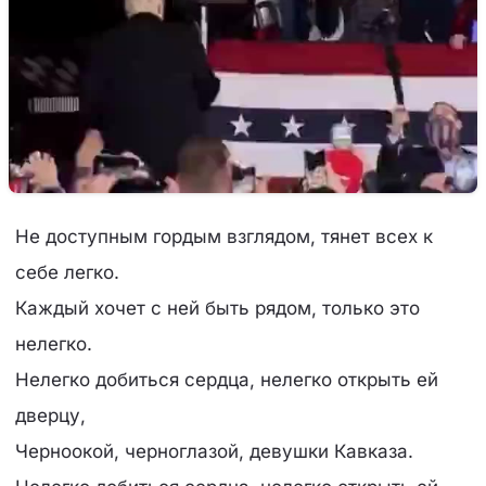
Не доступным гордым взглядом, тянет всех к
себе легко.
Каждый хочет с ней быть рядом, только это
нелегко.
Нелегко добиться сердца, нелегко открыть ей
дверцу,
Черноокой, черноглазой, девушки Кавказа.