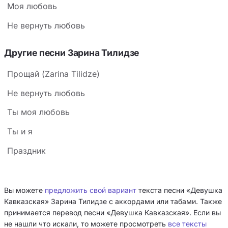
Моя любовь
Не вернуть любовь
Другие песни Зарина Тилидзе
Прощай (Zarina Tilidze)
Не вернуть любовь
Ты моя любовь
Ты и я
Праздник
Вы можете
предложить свой вариант
текста песни «Девушка
Кавказская» Зарина Тилидзе с аккордами или табами. Также
принимается перевод песни «Девушка Кавказская». Если вы
не нашли что искали, то можете просмотреть
все тексты