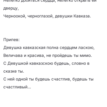
Нелегко добиться сердца, нелегко открыть ей
дверцу,
Черноокой, черноглазой, девушки Кавказа.
Припев:
Девушка кавказская полна сердцем ласкою,
Величава и красива, не пройдешь ты мимо.
С Девушкой кавказскою будешь, словно в
сказке ты.
С ней одной ты будешь счастлив, будешь ты
счастливый...