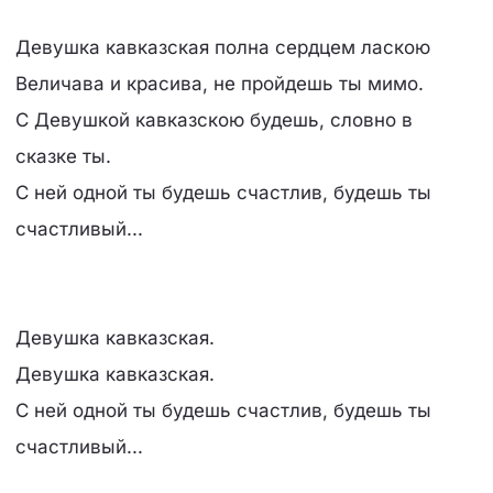
Девушка кавказская полна сердцем ласкою
Величава и красива, не пройдешь ты мимо.
С Девушкой кавказскою будешь, словно в
сказке ты.
С ней одной ты будешь счастлив, будешь ты
счастливый...
Девушка кавказская.
Девушка кавказская.
С ней одной ты будешь счастлив, будешь ты
счастливый...