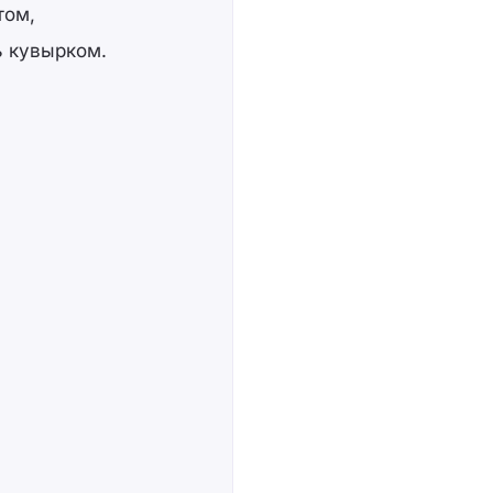
том,
ь кувырком.