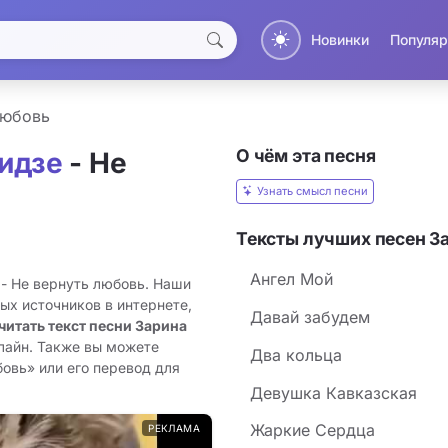
Новинки
Популяр
любовь
О чём эта песня
идзе
- Не
Узнать смысл песни
Тексты лучших песен З
Ангел Мой
 - Не вернуть любовь. Наши
ых источников в интернете,
Давай забудем
читать текст песни Зарина
лайн. Также вы можете
Два кольца
бовь» или его перевод для
Девушка Кавказская
Жаркие Сердца
РЕКЛАМА