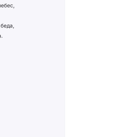
небес,
 беда,
.