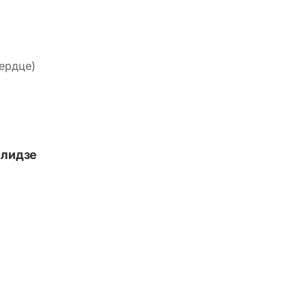
ердце)
илидзе