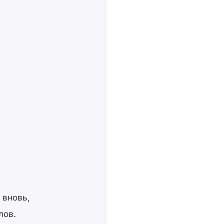
 вновь,
лов.