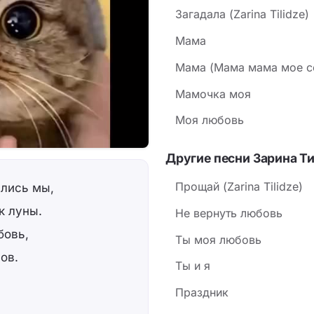
Загадала (Zarina Tilidze)
Мама
Мама (Мама мама мое с
Мамочка моя
Моя любовь
Другие песни Зарина Т
Прощай (Zarina Tilidze)
лись мы,
к луны.
Не вернуть любовь
бовь,
Ты моя любовь
ов.
Ты и я
Праздник