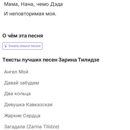
Мама, Нана, чемо Дэда
И неповторимая моя.
О чём эта песня
Узнать смысл песни
Тексты лучших песен Зарина Тилидзе
Ангел Мой
Давай забудем
Два кольца
Девушка Кавказская
Жаркие Сердца
Загадала (Zarina Tilidze)