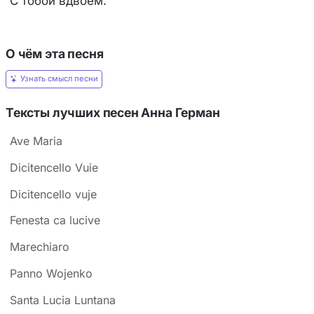
С тобой вдвоём.
О чём эта песня
Узнать смысл песни
Тексты лучших песен Анна Герман
Ave Maria
Dicitencello Vuie
Dicitencello vuje
Fenesta ca lucive
Marechiaro
Panno Wojenko
Santa Lucia Luntana