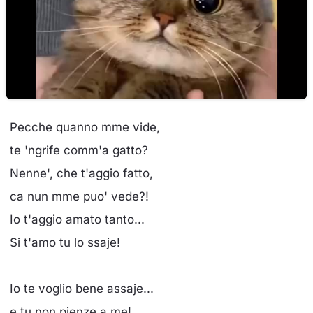
Pecche quanno mme vide,
te 'ngrife comm'a gatto?
Nenne', che t'aggio fatto,
ca nun mme puo' vede?!
Io t'aggio amato tanto...
Si t'amo tu lo ssaje!
Io te voglio bene assaje...
e tu non pienze a me!